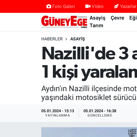
Foto Galeri
Video
Yazarlar
Asayiş
Çevre
Eğ
Asayiş
İstanbul Hava Durumu
Tarım
Çevre
İstanbul Trafik Yoğunluk Haritası
HABERLER
ASAYIŞ
Nazilli'de 3 
Eğitim
Süper Lig Puan Durumu ve Fikstür
1 kişi yarala
Ekonomi
Tüm Manşetler
Gündem
Son Dakika Haberleri
Aydın'ın Nazilli ilçesinde mot
yaşındaki motosiklet sürücü
Kültür Sanat
Haber Arşivi
05.01.2024 - 15:13
05.01.2024 - 16:38
YAYINLANMA
GÜNCELLEME
Magazin
Politika