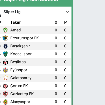
Süper Lig
#
Takım
O
P
Amed
0
0
1
Erzurumspor FK
0
0
2
Başakşehir
0
0
3
Kocaelispor
0
0
4
Beşiktaş
0
0
5
Eyüpspor
0
0
6
Galatasaray
0
0
7
Çorum FK
0
0
8
Gaziantep FK
0
0
9
Alanyaspor
0
0
0