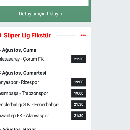
Detaylar için tıklayın
Süper Lig Fikstür
4 Ağustos, Cuma
latasaray - Çorum FK
21:30
5 Ağustos, Cumartesi
nyaspor - Rizespor
19:00
sımpaşa - Trabzonspor
19:00
nçlerbirliği S.K. - Fenerbahçe
21:30
ziantep FK - Alanyaspor
21:30
 Ağustos, Pazar