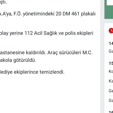
tı.
.A'ya, F.Ö. yönetimindeki 20 DM 461 plakalı
lay yerine 112 Acil Sağlık ve polis ekipleri
1
Ga
astanesine kaldırıldı. Araç sürücüleri M.C.
rakola götürüldü.
1
Ko
ediye ekiplerince temizlendi.
Ka
Ge
Ga
16