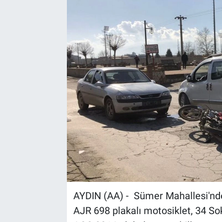
Sağlık
Spor
Yaşam
Tarım
AYDIN (AA) - Sümer Mahallesi'ndek
AJR 698 plakalı motosiklet, 34 So