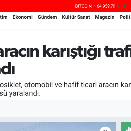
BITCOIN
64.959,79
%1.11
DOLAR
47,7436
%0.18
itim
Ekonomi
Gündem
Kültür Sanat
Magazin
Polit
EURO
55,2510
%0.32
STERLİN
64,4811
%0.38
aracın karıştığı tr
GRAM ALTIN
6660.55
%0.03
BİST100
13.779
%-14
ndı
osiklet, otomobil ve hafif ticari aracın ka
sü yaralandı.