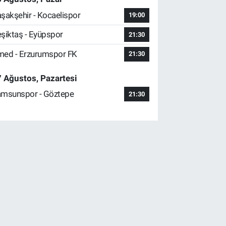
şakşehir - Kocaelispor
19:00
şiktaş - Eyüpspor
21:30
ed - Erzurumspor FK
21:30
 Ağustos, Pazartesi
msunspor - Göztepe
21:30