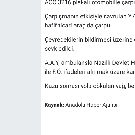
ACC 3216 plakalı otomobille çarpış
Çarpışmanın etkisiyle savrulan Y.A
hafif ticari araç da çarptı.
Çevredekilerin bildirmesi üzerine o
sevk edildi.
A.A.Y, ambulansla Nazilli Devlet H
ile F.Ö. ifadeleri alınmak üzere ka
Kaza sonrası yola dökülen yağ, bel
Kaynak:
Anadolu Haber Ajansı