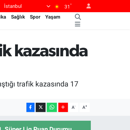
°
İstanbul
31
ika
Sağlık
Spor
Yaşam
afik kazasında
rıştığı trafik kazasında 17
-
+
A
A
Süper Lig Puan Durumu