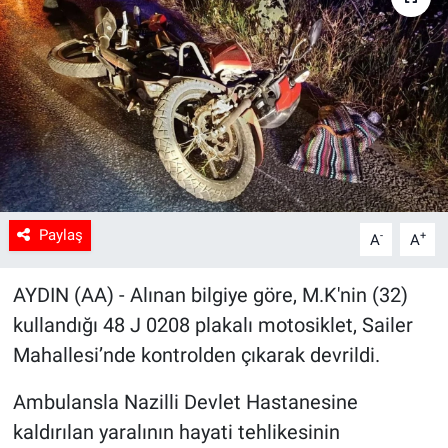
Sağlık
Spor
Yaşam
Tarım
Paylaş
-
+
A
A
AYDIN (AA) - Alınan bilgiye göre, M.K'nin (32)
kullandığı 48 J 0208 plakalı motosiklet, Sailer
Mahallesi’nde kontrolden çıkarak devrildi.
Ambulansla Nazilli Devlet Hastanesine
kaldırılan yaralının hayati tehlikesinin