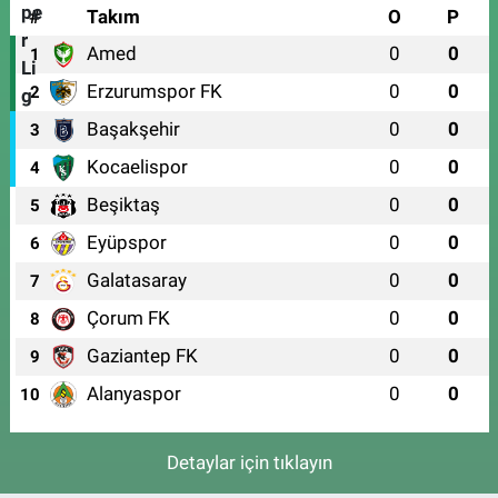
#
Takım
O
P
Amed
0
0
1
Erzurumspor FK
0
0
2
Başakşehir
0
0
3
Kocaelispor
0
0
4
Beşiktaş
0
0
5
Eyüpspor
0
0
6
Galatasaray
0
0
7
Çorum FK
0
0
8
Gaziantep FK
0
0
9
Alanyaspor
0
0
10
Detaylar için tıklayın