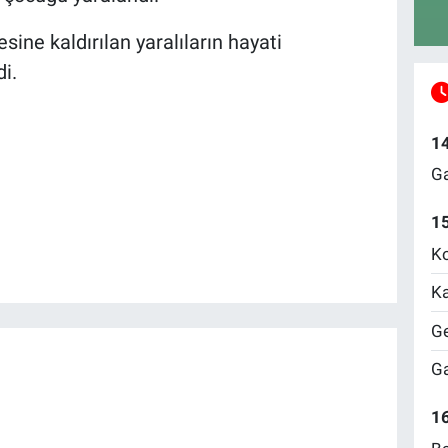
ine kaldırılan yaralıların hayati
i.
1
Ga
1
Ko
Ka
Ge
Ga
16