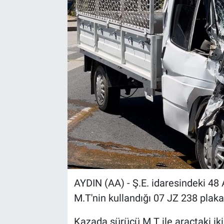
Sağlık
Spor
Yaşam
Tarım
AYDIN (AA) - Ş.E. idaresindeki 48 
M.T'nin kullandığı 07 JZ 238 plaka
Kazada sürücü M.T ile araçtaki iki