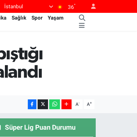
°
İstanbul
36
ika
Sağlık
Spor
Yaşam
ıştığı
alandı
-
+
A
A
Süper Lig Puan Durumu