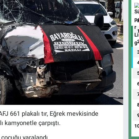
AFJ 661 plakalı tır, Eğrek mevkisinde
lı kamyonetle çarpıştı.
1
 çocuğu yaralandı.