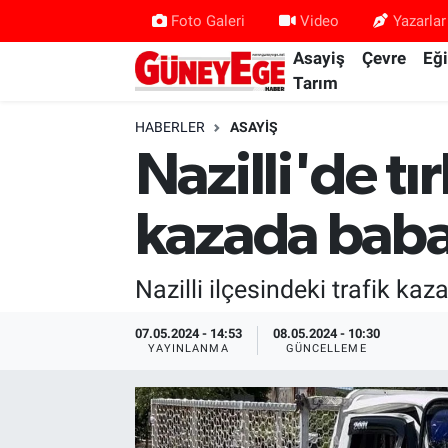
Foto Galeri
Video
Yazarlar
Asayiş
Çevre
Eğ
Asayiş
İstanbul Hava Durumu
Tarım
Çevre
İstanbul Trafik Yoğunluk Haritası
HABERLER
ASAYIŞ
Nazilli'de tı
Eğitim
Süper Lig Puan Durumu ve Fikstür
kazada baba 
Ekonomi
Tüm Manşetler
Gündem
Son Dakika Haberleri
Nazilli ilçesindeki trafik ka
Kültür Sanat
Haber Arşivi
07.05.2024 - 14:53
08.05.2024 - 10:30
YAYINLANMA
GÜNCELLEME
Magazin
Politika