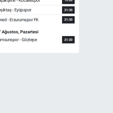
şakşehir - Kocaelispor
19:00
şiktaş - Eyüpspor
21:30
ed - Erzurumspor FK
21:30
 Ağustos, Pazartesi
msunspor - Göztepe
21:30