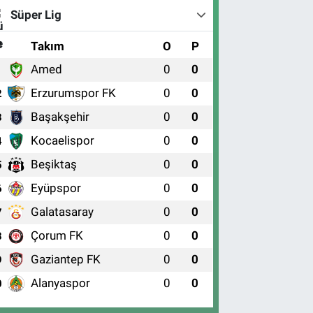
Süper Lig
#
Takım
O
P
Amed
0
0
1
Erzurumspor FK
0
0
2
Başakşehir
0
0
3
Kocaelispor
0
0
4
Beşiktaş
0
0
5
Eyüpspor
0
0
6
Galatasaray
0
0
7
Çorum FK
0
0
8
Gaziantep FK
0
0
9
Alanyaspor
0
0
0