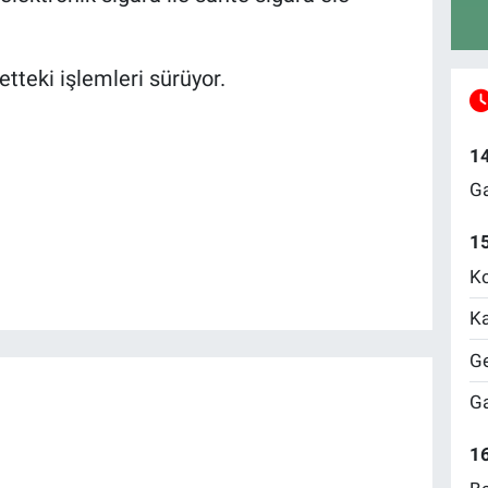
tteki işlemleri sürüyor.
1
Ga
1
Ko
Ka
Ge
Ga
16