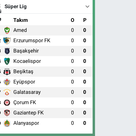
Süper Lig
#
Takım
O
P
Amed
0
0
1
Erzurumspor FK
0
0
2
Başakşehir
0
0
3
Kocaelispor
0
0
4
Beşiktaş
0
0
5
Eyüpspor
0
0
6
Galatasaray
0
0
7
Çorum FK
0
0
8
Gaziantep FK
0
0
9
Alanyaspor
0
0
0