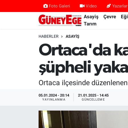
Foto Galeri
Video
Yazarlar
Asayiş
Çevre
Eğ
Asayiş
İstanbul Hava Durumu
Tarım
Çevre
İstanbul Trafik Yoğunluk Haritası
HABERLER
ASAYIŞ
Ortaca'da ka
Eğitim
Süper Lig Puan Durumu ve Fikstür
şüpheli yaka
Ekonomi
Tüm Manşetler
Gündem
Son Dakika Haberleri
Ortaca ilçesinde düzenlenen 
Kültür Sanat
Haber Arşivi
05.01.2024 - 20:14
21.01.2025 - 14:45
YAYINLANMA
GÜNCELLEME
Magazin
Politika