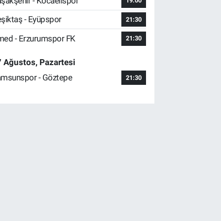
şakşehir - Kocaelispor
19:00
şiktaş - Eyüpspor
21:30
ed - Erzurumspor FK
21:30
 Ağustos, Pazartesi
msunspor - Göztepe
21:30