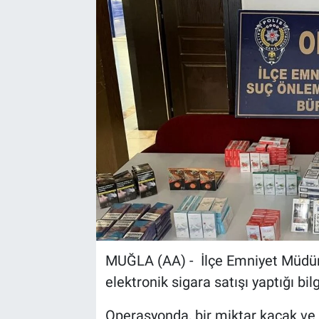
Sağlık
Spor
Yaşam
Tarım
MUĞLA (AA) - İlçe Emniyet Müdürlü
elektronik sigara satışı yaptığı bi
Operasyonda, bir miktar kaçak ve e