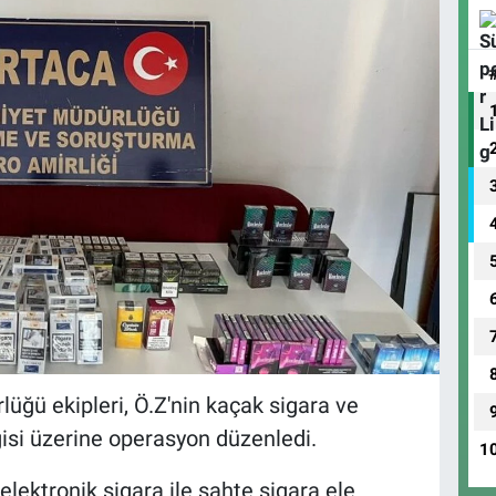
ğü ekipleri, Ö.Z'nin kaçak sigara ve
lgisi üzerine operasyon düzenledi.
1
lektronik sigara ile sahte sigara ele