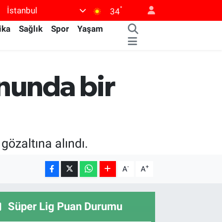
°
İstanbul
34
ika
Sağlık
Spor
Yaşam
nunda bir
özaltına alındı.
-
+
A
A
Süper Lig Puan Durumu