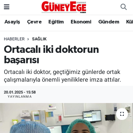
Asayiş
Çevre
Eğitim
Ekonomi
Gündem
Kü
Asayiş
İstanbul Hava Durumu
Çevre
İstanbul Trafik Yoğunluk Haritası
HABERLER
SAĞLIK
Ortacalı iki doktorun
Eğitim
Süper Lig Puan Durumu ve Fikstür
başarısı
Ekonomi
Tüm Manşetler
Ortacalı iki doktor, geçtiğimiz günlerde ortak
çalışmalarıyla önemli yeniliklere imza attılar.
Gündem
Son Dakika Haberleri
20.01.2025 - 15:58
YAYINLANMA
Kültür Sanat
Haber Arşivi
Magazin
Politika