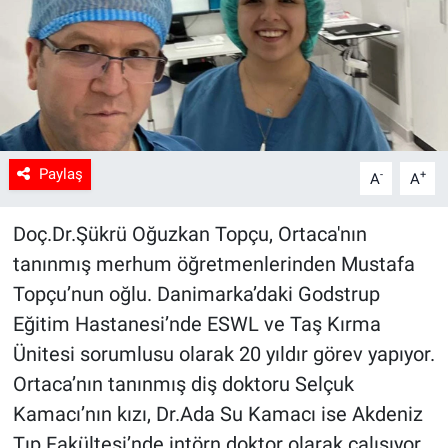
Sağlık
Spor
Yaşam
Paylaş
-
+
A
A
Tarım
Doç.Dr.Şükrü Oğuzkan Topçu, Ortaca'nın
tanınmış merhum öğretmenlerinden Mustafa
Topçu’nun oğlu. Danimarka’daki Godstrup
Eğitim Hastanesi’nde ESWL ve Taş Kırma
Ünitesi sorumlusu olarak 20 yıldır görev yapıyor.
Ortaca’nın tanınmış diş doktoru Selçuk
Kamacı’nın kızı, Dr.Ada Su Kamacı ise Akdeniz
Tıp Fakültesi’nde intörn doktor olarak çalışıyor.