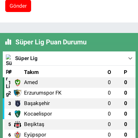
Gönder
Süper Lig Puan Durumu
Süper Lig
#
Takım
O
P
Amed
0
0
1
Erzurumspor FK
0
0
2
Başakşehir
0
0
3
Kocaelispor
0
0
4
Beşiktaş
0
0
5
Eyüpspor
0
0
6