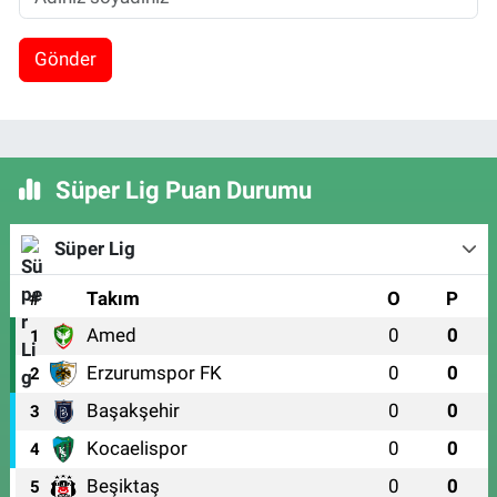
Gönder
Süper Lig Puan Durumu
Süper Lig
#
Takım
O
P
Amed
0
0
1
Erzurumspor FK
0
0
2
Başakşehir
0
0
3
Kocaelispor
0
0
4
Beşiktaş
0
0
5