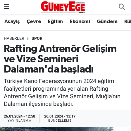
Asayiş
Çevre
Eğitim
Ekonomi
Gündem
Kü
Asayiş
İstanbul Hava Durumu
Çevre
İstanbul Trafik Yoğunluk Haritası
HABERLER
SPOR
Rafting Antrenör Gelişim
Eğitim
Süper Lig Puan Durumu ve Fikstür
ve Vize Semineri
Ekonomi
Tüm Manşetler
Dalaman'da başladı
Türkiye Kano Federasyonunun 2024 eğitim
Gündem
Son Dakika Haberleri
faaliyetleri programında yer alan Rafting
Antrenör Gelişim ve Vize Semineri, Muğla'nın
Kültür Sanat
Haber Arşivi
Dalaman ilçesinde başladı.
Magazin
26.01.2024 - 12:58
26.01.2024 - 13:17
YAYINLANMA
GÜNCELLEME
Politika