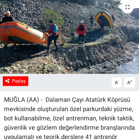
Sağlık
Spor
Yaşam
Tarım
Paylaş
-
+
A
A
MUĞLA (AA) - Dalaman Çayı Atatürk Köprüsü
mevkisinde oluşturulan özel parkurdaki yüzme,
bot kullanabilme, özel antrenman, teknik taktik,
güvenlik ve gözlem değerlendirme branşlarında
uygulamalı ve teorik derslere 41 antrenör