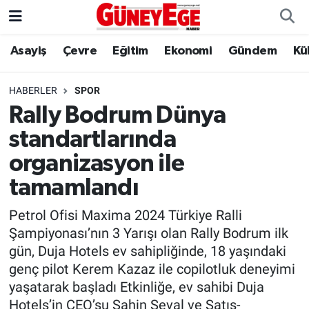
Asayiş
Çevre
Eğitim
Ekonomi
Gündem
Kü
Asayiş
İstanbul Hava Durumu
Çevre
İstanbul Trafik Yoğunluk Haritası
HABERLER
SPOR
Rally Bodrum Dünya
Eğitim
Süper Lig Puan Durumu ve Fikstür
standartlarında
Ekonomi
Tüm Manşetler
organizasyon ile
tamamlandı
Gündem
Son Dakika Haberleri
Petrol Ofisi Maxima 2024 Türkiye Ralli
Kültür Sanat
Haber Arşivi
Şampiyonası’nın 3 Yarışı olan Rally Bodrum ilk
gün, Duja Hotels ev sahipliğinde, 18 yaşındaki
Magazin
genç pilot Kerem Kazaz ile copilotluk deneyimi
yaşatarak başladı Etkinliğe, ev sahibi Duja
Politika
Hotels’in CEO’su Şahin Seval ve Satış-