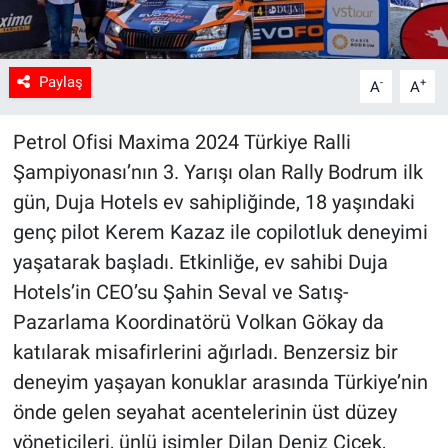
Paylaş
-
+
A
A
Petrol Ofisi Maxima 2024 Türkiye Ralli
Şampiyonası’nın 3. Yarışı olan Rally Bodrum ilk
gün, Duja Hotels ev sahipliğinde, 18 yaşındaki
genç pilot Kerem Kazaz ile copilotluk deneyimi
yaşatarak başladı. Etkinliğe, ev sahibi Duja
Hotels’in CEO’su Şahin Seval ve Satış-
Pazarlama Koordinatörü Volkan Gökay da
katılarak misafirlerini ağırladı. Benzersiz bir
deneyim yaşayan konuklar arasında Türkiye’nin
önde gelen seyahat acentelerinin üst düzey
yöneticileri, ünlü isimler Dilan Deniz Çicek,