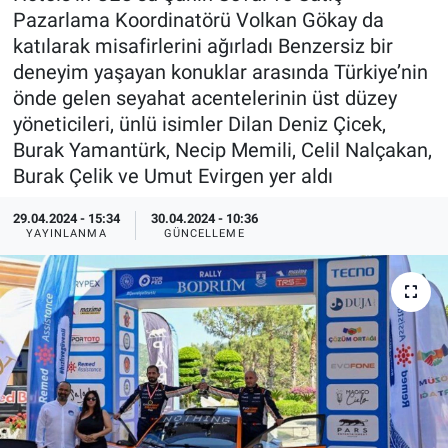
Pazarlama Koordinatörü Volkan Gökay da
Sağlık
katılarak misafirlerini ağırladı Benzersiz bir
deneyim yaşayan konuklar arasında Türkiye’nin
Spor
önde gelen seyahat acentelerinin üst düzey
yöneticileri, ünlü isimler Dilan Deniz Çicek,
Yaşam
Burak Yamantürk, Necip Memili, Celil Nalçakan,
Burak Çelik ve Umut Evirgen yer aldı
Tarım
29.04.2024 - 15:34
30.04.2024 - 10:36
YAYINLANMA
GÜNCELLEME