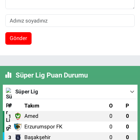
Gönder
Süper Lig Puan Durumu
Süper Lig
#
Takım
O
P
Amed
0
0
1
Erzurumspor FK
0
0
2
Başakşehir
0
0
3