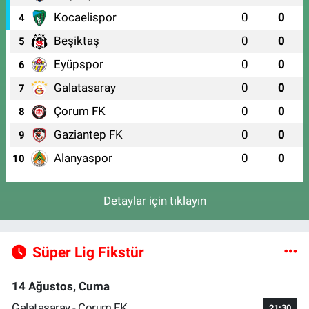
Kocaelispor
0
0
4
Beşiktaş
0
0
5
Eyüpspor
0
0
6
Galatasaray
0
0
7
Çorum FK
0
0
8
Gaziantep FK
0
0
9
Alanyaspor
0
0
10
Detaylar için tıklayın
Süper Lig Fikstür
14 Ağustos, Cuma
Galatasaray - Çorum FK
21:30