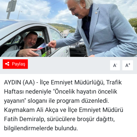
Sağlık
Spor
Yaşam
Tarım
Paylaş
-
+
A
A
AYDIN (AA) - İlçe Emniyet Müdürlüğü, Trafik
Haftası nedeniyle "Öncelik hayatın öncelik
yayanın" sloganı ile program düzenledi.
Kaymakam Ali Akça ve İlçe Emniyet Müdürü
Fatih Demiralp, sürücülere broşür dağıttı,
bilgilendirmelerde bulundu.