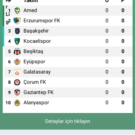
#
Takım
O
P
Amed
0
0
1
Erzurumspor FK
0
0
2
Başakşehir
0
0
3
Kocaelispor
0
0
4
Beşiktaş
0
0
5
Eyüpspor
0
0
6
Galatasaray
0
0
7
Çorum FK
0
0
8
Gaziantep FK
0
0
9
Alanyaspor
0
0
10
Detaylar için tıklayın