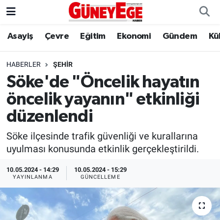
Asayiş
Çevre
Eğitim
Ekonomi
Gündem
Kü
Asayiş
İstanbul Hava Durumu
Çevre
İstanbul Trafik Yoğunluk Haritası
HABERLER
ŞEHIR
Söke'de "Öncelik hayatın
Eğitim
Süper Lig Puan Durumu ve Fikstür
öncelik yayanın" etkinliği
Ekonomi
Tüm Manşetler
düzenlendi
Söke ilçesinde trafik güvenliği ve kurallarına
Gündem
Son Dakika Haberleri
uyulması konusunda etkinlik gerçekleştirildi.
Kültür Sanat
Haber Arşivi
10.05.2024 - 14:29
10.05.2024 - 15:29
YAYINLANMA
GÜNCELLEME
Magazin
Politika