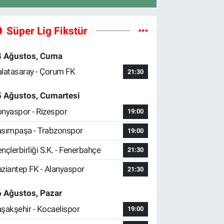
Süper Lig Fikstür
4 Ağustos, Cuma
latasaray - Çorum FK
21:30
5 Ağustos, Cumartesi
nyaspor - Rizespor
19:00
sımpaşa - Trabzonspor
19:00
nçlerbirliği S.K. - Fenerbahçe
21:30
ziantep FK - Alanyaspor
21:30
 Ağustos, Pazar
şakşehir - Kocaelispor
19:00