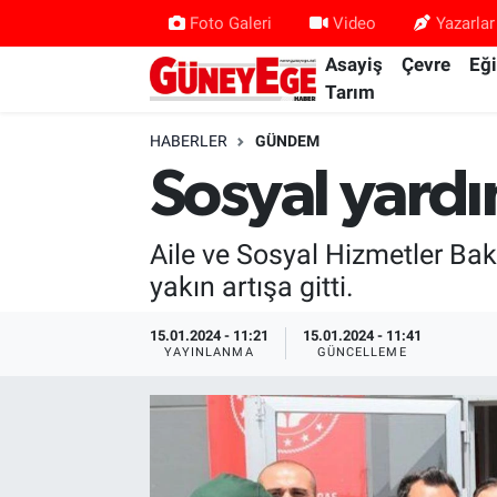
Foto Galeri
Video
Yazarlar
Asayiş
Çevre
Eğ
Asayiş
İstanbul Hava Durumu
Tarım
Çevre
İstanbul Trafik Yoğunluk Haritası
HABERLER
GÜNDEM
Sosyal yardı
Eğitim
Süper Lig Puan Durumu ve Fikstür
Aile ve Sosyal Hizmetler Bak
Ekonomi
Tüm Manşetler
yakın artışa gitti.
Gündem
Son Dakika Haberleri
15.01.2024 - 11:21
15.01.2024 - 11:41
YAYINLANMA
GÜNCELLEME
Kültür Sanat
Haber Arşivi
Magazin
Politika