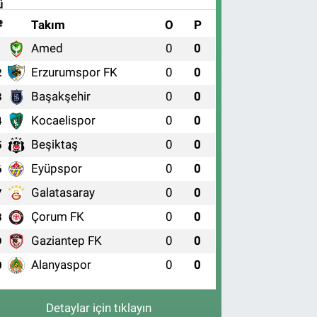
#
Takım
O
P
Amed
0
0
1
Erzurumspor FK
0
0
2
Başakşehir
0
0
3
Kocaelispor
0
0
4
Beşiktaş
0
0
5
Eyüpspor
0
0
6
Galatasaray
0
0
7
Çorum FK
0
0
8
Gaziantep FK
0
0
9
Alanyaspor
0
0
0
Detaylar için tıklayın