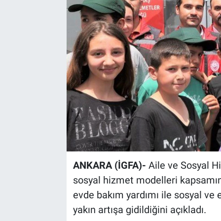
Sağlık
Spor
Yaşam
Tarım
ANKARA (İGFA)-
Aile ve Sosyal 
sosyal hizmet modelleri kapsamındak
evde bakım yardımı ile sosyal ve
yakın artışa gidildiğini açıkladı.