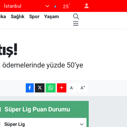
°
İstanbul
25
ika
Sağlık
Spor
Yaşam
ış!
ık ödemelerinde yüzde 50’ye
-
+
A
A
Süper Lig Puan Durumu
Süper Lig