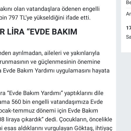
Be
yakını olan vatandaşlara ödenen engelli
Am
bin 797 TL’ye yükseldiğini ifade etti.
17
AR LİRA “EVDE BAKIM
Sa
nden ayrılmadan, aileleri ve yakınlarıyla
n korunmasının ve güçlenmesinin önemine
 Evde Bakım Yardımı uygulamasını hayata
a “Evde Bakım Yardımı” yaptıklarını dile
lama 560 bin engelli vatandaşımıza Evde
n ocak-temmuz dönemi için Evde Bakım
8 liraya çıkardık” dedi. Çocukların, öncelikle
i esas aldıklarını vurgulayan Göktaş, ihtiyaç