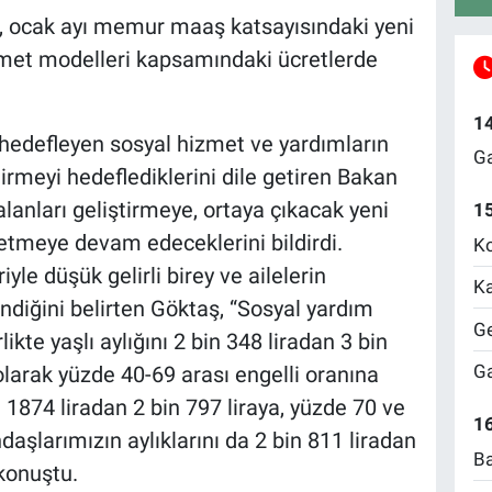
, ocak ayı memur maaş katsayısındaki yeni
met modelleri kapsamındaki ücretlerde
1
hedefleyen sosyal hizmet ve yardımların
Ga
tirmeyi hedeflediklerini dile getiren Bakan
lanları geliştirmeye, ortaya çıkacak yeni
1
retmeye devam edeceklerini bildirdi.
Ko
le düşük gelirli birey ve ailelerin
Ka
ndiğini belirten Göktaş, “Sosyal yardım
Ge
ikte yaşlı aylığını 2 bin 348 liradan 3 bin
Ga
olarak yüzde 40-69 arası engelli oranına
 1874 liradan 2 bin 797 liraya, yüzde 70 ve
16
daşlarımızın aylıklarını da 2 bin 811 liradan
Ba
 konuştu.