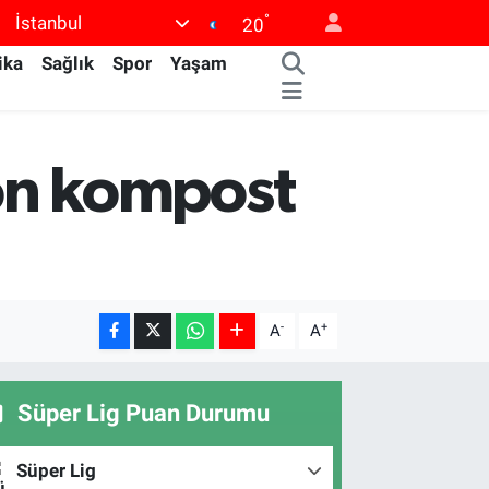
°
İstanbul
20
ika
Sağlık
Spor
Yaşam
 ton kompost
-
+
A
A
Süper Lig Puan Durumu
Süper Lig