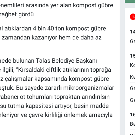
emlileri arasında yer alan kompost gübre
 rağbet gördü.
 atıklardan 4 bin 40 ton kompost gübre
1
hem zamandan kazanıyor hem de daha az
Ga
1
irmede bulunan Talas Belediye Başkanı
Ko
gili, “Kırsaldaki çiftlik atıklarının toprağa
Ka
ımız çalışmalar kapsamında kompost gübre
ştuk. Bu sayede zararlı mikroorganizmalar
Ge
 yabancı ot tohumları topraktan arındırılsın
Ga
 su tutma kapasitesi artıyor, besin madde
nleniyor ve çevre kirliliği önlemek amacıyla
16
Ba