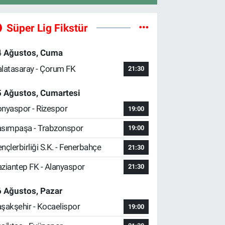
Süper Lig Fikstür
4 Ağustos, Cuma
latasaray - Çorum FK
21:30
5 Ağustos, Cumartesi
nyaspor - Rizespor
19:00
sımpaşa - Trabzonspor
19:00
nçlerbirliği S.K. - Fenerbahçe
21:30
ziantep FK - Alanyaspor
21:30
 Ağustos, Pazar
şakşehir - Kocaelispor
19:00