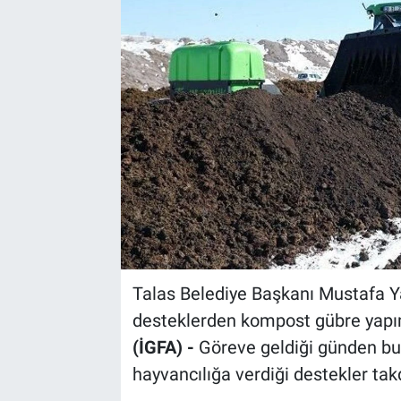
Sağlık
Spor
Yaşam
Tarım
Talas Belediye Başkanı Mustafa Ya
desteklerden kompost gübre yapımı
(İGFA) -
Göreve geldiği günden bu
hayvancılığa verdiği destekler takd