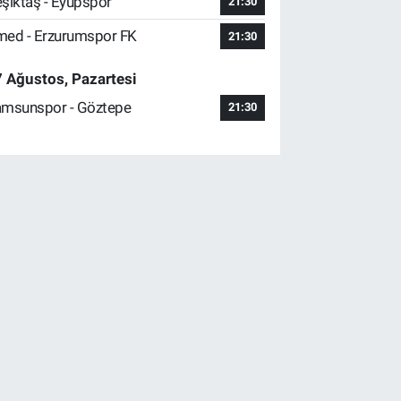
şiktaş - Eyüpspor
21:30
ed - Erzurumspor FK
21:30
 Ağustos, Pazartesi
msunspor - Göztepe
21:30