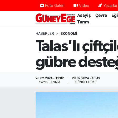
Foto Galeri
Video
Yazarlar
Asayiş
Çevre
Eğ
Asayiş
İstanbul Hava Durumu
Tarım
Çevre
İstanbul Trafik Yoğunluk Haritası
HABERLER
EKONOMI
Talas'lı çift
Eğitim
Süper Lig Puan Durumu ve Fikstür
gübre deste
Ekonomi
Tüm Manşetler
Gündem
Son Dakika Haberleri
28.02.2024 - 11:02
29.02.2024 - 10:49
YAYINLANMA
GÜNCELLEME
Kültür Sanat
Haber Arşivi
Magazin
Politika