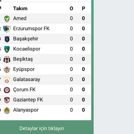
#
Takım
O
P
Amed
0
0
1
Erzurumspor FK
0
0
2
Başakşehir
0
0
3
Kocaelispor
0
0
4
Beşiktaş
0
0
5
Eyüpspor
0
0
6
Galatasaray
0
0
7
Çorum FK
0
0
8
Gaziantep FK
0
0
9
Alanyaspor
0
0
0
Detaylar için tıklayın