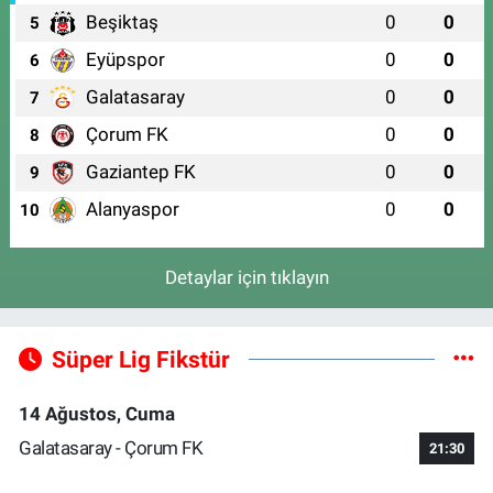
Beşiktaş
0
0
5
Eyüpspor
0
0
6
Galatasaray
0
0
7
Çorum FK
0
0
8
Gaziantep FK
0
0
9
Alanyaspor
0
0
10
Detaylar için tıklayın
Süper Lig Fikstür
14 Ağustos, Cuma
Galatasaray - Çorum FK
21:30