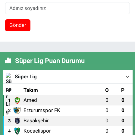
Gönder
Süper Lig Puan Durumu
Süper Lig
#
Takım
O
P
Amed
0
0
1
Erzurumspor FK
0
0
2
Başakşehir
0
0
3
Kocaelispor
0
0
4