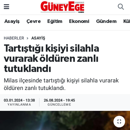
Asayiş
Çevre
Eğitim
Ekonomi
Gündem
Kü
Asayiş
İstanbul Hava Durumu
Çevre
İstanbul Trafik Yoğunluk Haritası
HABERLER
ASAYIŞ
Tartıştığı kişiyi silahla
Eğitim
Süper Lig Puan Durumu ve Fikstür
vurarak öldüren zanlı
Ekonomi
Tüm Manşetler
tutuklandı
Milas ilçesinde tartıştığı kişiyi silahla vurarak
Gündem
Son Dakika Haberleri
öldüren zanlı tutuklandı.
Kültür Sanat
Haber Arşivi
03.01.2024 - 13:38
26.08.2024 - 19:45
YAYINLANMA
GÜNCELLEME
Magazin
Politika