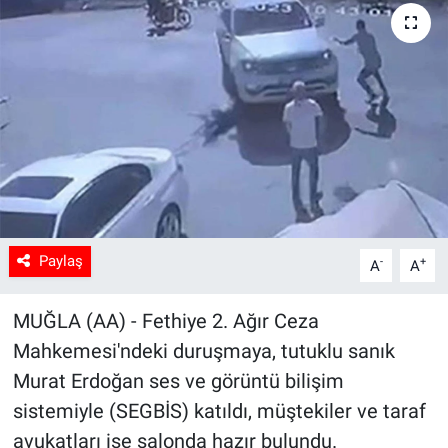
Sağlık
Spor
Yaşam
Tarım
Paylaş
-
+
A
A
MUĞLA (AA) - Fethiye 2. Ağır Ceza
Mahkemesi'ndeki duruşmaya, tutuklu sanık
Murat Erdoğan ses ve görüntü bilişim
sistemiyle (SEGBİS) katıldı, müştekiler ve taraf
avukatları ise salonda hazır bulundu.