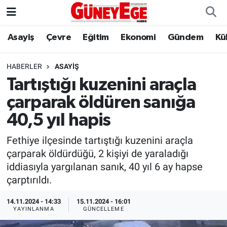
Asayiş
Çevre
Eğitim
Ekonomi
Gündem
Kü
Asayiş
İstanbul Hava Durumu
Çevre
İstanbul Trafik Yoğunluk Haritası
HABERLER
ASAYIŞ
Tartıştığı kuzenini araçla
Eğitim
Süper Lig Puan Durumu ve Fikstür
çarparak öldüren sanığa
Ekonomi
Tüm Manşetler
40,5 yıl hapis
Fethiye ilçesinde tartıştığı kuzenini araçla
Gündem
Son Dakika Haberleri
çarparak öldürdüğü, 2 kişiyi de yaraladığı
iddiasıyla yargılanan sanık, 40 yıl 6 ay hapse
Kültür Sanat
Haber Arşivi
çarptırıldı.
Magazin
14.11.2024 - 14:33
15.11.2024 - 16:01
YAYINLANMA
GÜNCELLEME
Politika