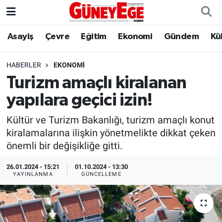
Asayiş
Çevre
Eğitim
Ekonomi
Gündem
Kü
Asayiş
İstanbul Hava Durumu
Çevre
İstanbul Trafik Yoğunluk Haritası
HABERLER
EKONOMI
Turizm amaçlı kiralanan
Eğitim
Süper Lig Puan Durumu ve Fikstür
yapılara geçici izin!
Ekonomi
Tüm Manşetler
Kültür ve Turizm Bakanlığı, turizm amaçlı konut
kiralamalarına ilişkin yönetmelikte dikkat çeken
Gündem
Son Dakika Haberleri
önemli bir değişikliğe gitti.
Kültür Sanat
Haber Arşivi
26.01.2024 - 15:21
01.10.2024 - 13:30
YAYINLANMA
GÜNCELLEME
Magazin
Politika