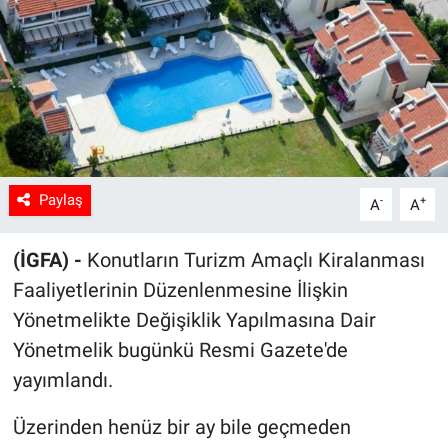
Sağlık
Spor
Yaşam
Tarım
Paylaş
-
+
A
A
(İGFA) -
Konutların Turizm Amaçlı Kiralanması
Faaliyetlerinin Düzenlenmesine İlişkin
Yönetmelikte Değişiklik Yapılmasına Dair
Yönetmelik bugünkü Resmi Gazete'de
yayımlandı.
Üzerinden henüz bir ay bile geçmeden