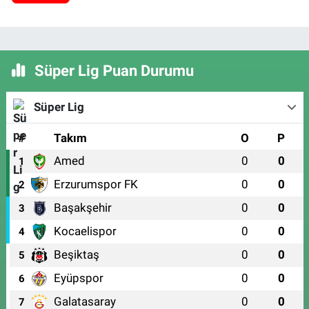
Süper Lig Puan Durumu
Süper Lig
#
Takım
O
P
Amed
0
0
1
Erzurumspor FK
0
0
2
Başakşehir
0
0
3
Kocaelispor
0
0
4
Beşiktaş
0
0
5
Eyüpspor
0
0
6
Galatasaray
0
0
7