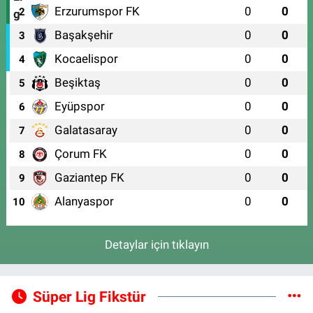
Erzurumspor FK
0
0
2
Başakşehir
0
0
3
Kocaelispor
0
0
4
Beşiktaş
0
0
5
Eyüpspor
0
0
6
Galatasaray
0
0
7
Çorum FK
0
0
8
Gaziantep FK
0
0
9
Alanyaspor
0
0
10
Detaylar için tıklayın
Süper Lig Fikstür