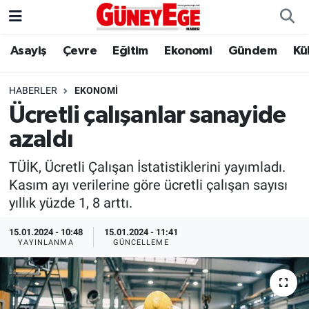
Asayiş
Çevre
Eğitim
Ekonomi
Gündem
Kü
Asayiş
İstanbul Hava Durumu
Çevre
İstanbul Trafik Yoğunluk Haritası
HABERLER
EKONOMI
Ücretli çalışanlar sanayide
Eğitim
Süper Lig Puan Durumu ve Fikstür
azaldı
Ekonomi
Tüm Manşetler
TÜİK, Ücretli Çalışan İstatistiklerini yayımladı.
Kasım ayı verilerine göre ücretli çalışan sayısı
Gündem
Son Dakika Haberleri
yıllık yüzde 1, 8 arttı.
Kültür Sanat
Haber Arşivi
15.01.2024 - 10:48
15.01.2024 - 11:41
YAYINLANMA
GÜNCELLEME
Magazin
Politika