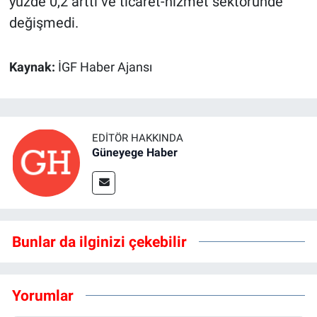
yüzde 0,2 arttı ve ticaret-hizmet sektöründe
değişmedi.
Kaynak:
İGF Haber Ajansı
EDITÖR HAKKINDA
Güneyege Haber
Bunlar da ilginizi çekebilir
Yorumlar