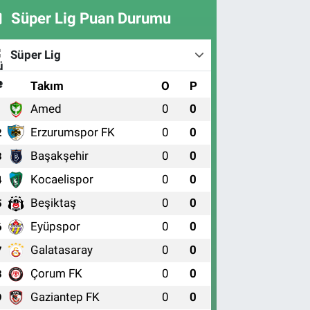
Süper Lig Puan Durumu
Süper Lig
#
Takım
O
P
Amed
0
0
1
Erzurumspor FK
0
0
2
Başakşehir
0
0
3
Kocaelispor
0
0
4
Beşiktaş
0
0
5
Eyüpspor
0
0
6
Galatasaray
0
0
7
Çorum FK
0
0
8
Gaziantep FK
0
0
9