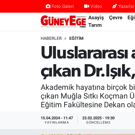
Foto Galeri
Video
Yazarlar
Asayiş
Çevre
Eğ
Asayiş
İstanbul Hava Durumu
Tarım
Çevre
İstanbul Trafik Yoğunluk Haritası
HABERLER
EĞITIM
Uluslararası 
Eğitim
Süper Lig Puan Durumu ve Fikstür
çıkan Dr.Işık
Ekonomi
Tüm Manşetler
Gündem
Son Dakika Haberleri
Akademik hayatına birçok bil
çıkan Muğla Sıtkı Koçman Üni
Kültür Sanat
Haber Arşivi
Eğitim Fakültesine Dekan ol
Magazin
15.04.2024 - 11:47
23.02.2025 - 19:30
YAYINLANMA
GÜNCELLEME
Politika