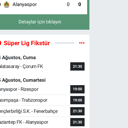
Alanyaspor
0
0
0
Detaylar için tıklayın
Süper Lig Fikstür
4 Ağustos, Cuma
latasaray - Çorum FK
21:30
5 Ağustos, Cumartesi
nyaspor - Rizespor
19:00
sımpaşa - Trabzonspor
19:00
nçlerbirliği S.K. - Fenerbahçe
21:30
ziantep FK - Alanyaspor
21:30