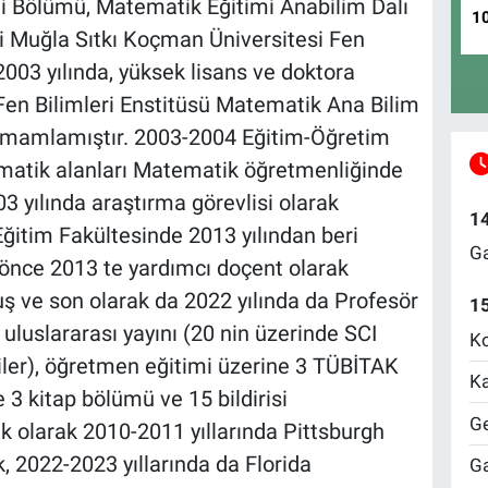
mi Bölümü, Matematik Eğitimi Anabilim Dalı
1
ni Muğla Sıtkı Koçman Üniversitesi Fen
03 yılında, yüksek lisans ve doktora
 Fen Bilimleri Enstitüsü Matematik Ana Bilim
tamamlamıştır. 2003-2004 Eğitim-Öğretim
matik alanları Matematik öğretmenliğinde
03 yılında araştırma görevlisi olarak
1
ğitim Fakültesinde 2013 yılından beri
Ga
k önce 2013 te yardımcı doçent olarak
ş ve son olarak da 2022 yılında da Profesör
1
uluslararası yayını (20 nin üzerinde SCI
Ko
iler), öğretmen eğitimi üzerine 3 TÜBİTAK
Ka
 3 kitap bölümü ve 15 bildirisi
Ge
k olarak 2010-2011 yıllarında Pittsburgh
, 2022-2023 yıllarında da Florida
Ga