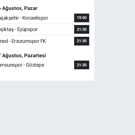
 Ağustos, Pazar
şakşehir - Kocaelispor
19:00
şiktaş - Eyüpspor
21:30
ed - Erzurumspor FK
21:30
 Ağustos, Pazartesi
msunspor - Göztepe
21:30