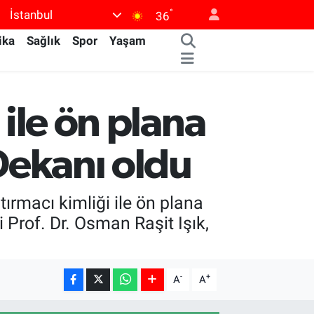
°
İstanbul
36
ika
Sağlık
Spor
Yaşam
 ile ön plana
 Dekanı oldu
ırmacı kimliği ile ön plana
Prof. Dr. Osman Raşit Işık,
-
+
A
A