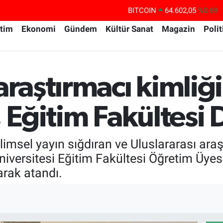
BITCOIN
64.602,05
%0.69
DOLAR
47,5986
%0.06
itim
Ekonomi
Gündem
Kültür Sanat
Magazin
Polit
EURO
55,0700
%0.1
STERLİN
64,2438
%0.21
GRAM ALTIN
6513.94
%0.32
araştırmacı kimliği
BİST100
13.768
%48
, Eğitim Fakültesi
imsel yayın sığdıran ve Uluslararası araşt
versitesi Eğitim Fakültesi Öğretim Üyesi 
arak atandı.