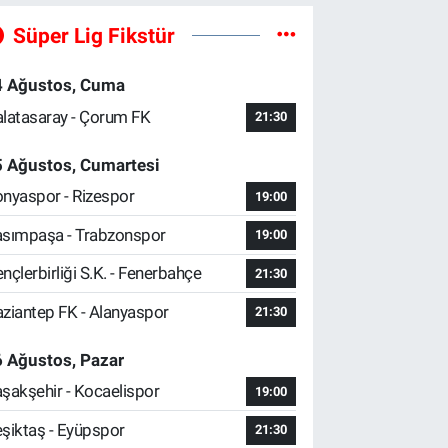
Süper Lig Fikstür
4 Ağustos, Cuma
latasaray - Çorum FK
21:30
5 Ağustos, Cumartesi
nyaspor - Rizespor
19:00
sımpaşa - Trabzonspor
19:00
nçlerbirliği S.K. - Fenerbahçe
21:30
ziantep FK - Alanyaspor
21:30
 Ağustos, Pazar
şakşehir - Kocaelispor
19:00
şiktaş - Eyüpspor
21:30