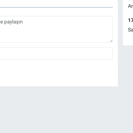
Am
17
Sa