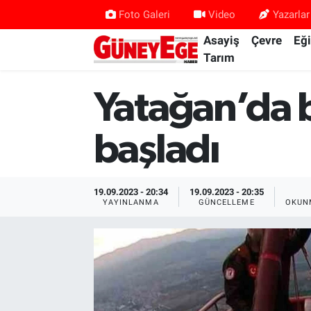
Foto Galeri
Video
Yazarlar
Asayiş
Çevre
Eğ
Asayiş
İstanbul Hava Durumu
Tarım
Çevre
İstanbul Trafik Yoğunluk Haritası
Yatağan’da ba
Eğitim
Süper Lig Puan Durumu ve Fikstür
başladı
Ekonomi
Tüm Manşetler
19.09.2023 - 20:34
19.09.2023 - 20:35
Gündem
Son Dakika Haberleri
YAYINLANMA
GÜNCELLEME
OKUN
Kültür Sanat
Haber Arşivi
Magazin
Politika