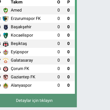
#
Takım
O
P
Amed
0
0
1
Erzurumspor FK
0
0
2
Başakşehir
0
0
3
Kocaelispor
0
0
4
Beşiktaş
0
0
5
Eyüpspor
0
0
6
Galatasaray
0
0
7
Çorum FK
0
0
8
Gaziantep FK
0
0
9
Alanyaspor
0
0
0
Detaylar için tıklayın