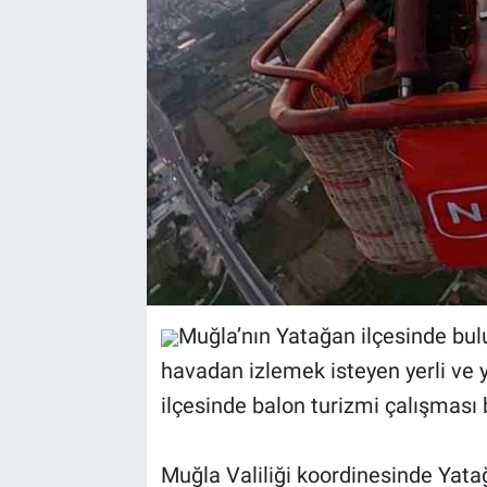
Sağlık
Spor
Yaşam
Tarım
Muğla’nın Yatağan ilçesinde bulu
havadan izlemek isteyen yerli ve y
ilçesinde balon turizmi çalışması 
Muğla Valiliği koordinesinde Yata