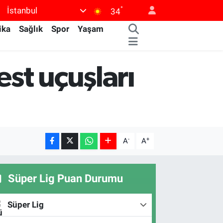
°
İstanbul
34
ika
Sağlık
Spor
Yaşam
est uçuşları
-
+
A
A
Süper Lig Puan Durumu
Süper Lig