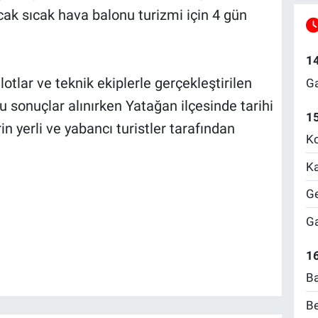
ak sıcak hava balonu turizmi için 4 gün
1
lotlar ve teknik ekiplerle gerçekleştirilen
Ga
 sonuçlar alınırken Yatağan ilçesinde tarihi
1
rin yerli ve yabancı turistler tarafından
Ko
Ka
Ge
Ga
16
Ba
Be