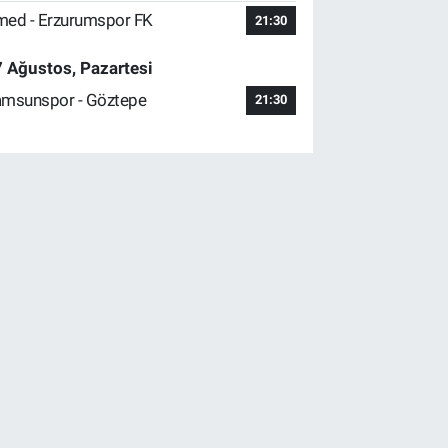
ed - Erzurumspor FK
21:30
 Ağustos, Pazartesi
msunspor - Göztepe
21:30