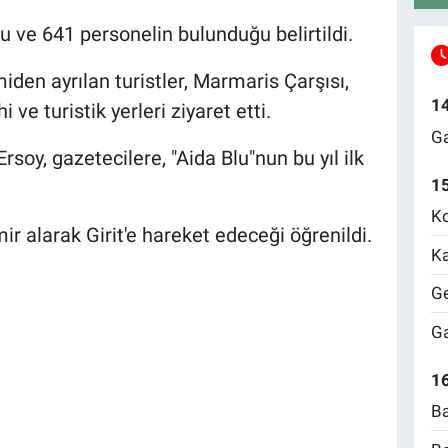
 ve 641 personelin bulunduğu belirtildi.
den ayrılan turistler, Marmaris Çarşısı,
1
i ve turistik yerleri ziyaret etti.
Ga
soy, gazetecilere, "Aida Blu"nun bu yıl ilk
1
Ko
r alarak Girit'e hareket edeceği öğrenildi.
Ka
Ge
Ga
16
Ba