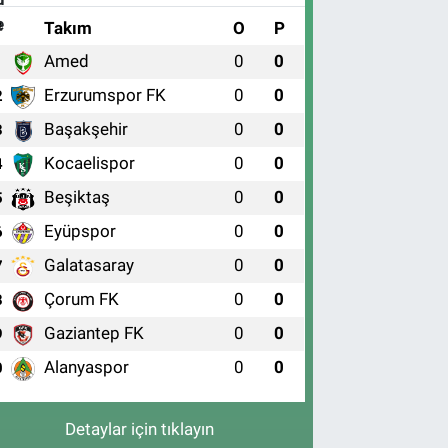
#
Takım
O
P
Amed
0
0
1
Erzurumspor FK
0
0
2
Başakşehir
0
0
3
Kocaelispor
0
0
4
Beşiktaş
0
0
5
Eyüpspor
0
0
6
Galatasaray
0
0
7
Çorum FK
0
0
8
Gaziantep FK
0
0
9
Alanyaspor
0
0
0
Detaylar için tıklayın