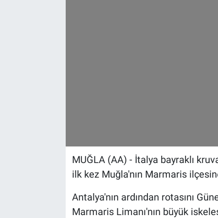
Sağlık
Spor
Yaşam
Tarım
MUĞLA (AA) - İtalya bayraklı kruvaz
ilk kez Muğla'nın Marmaris ilçesin
Antalya'nın ardından rotasını Güne
Marmaris Limanı'nın büyük iskelesi