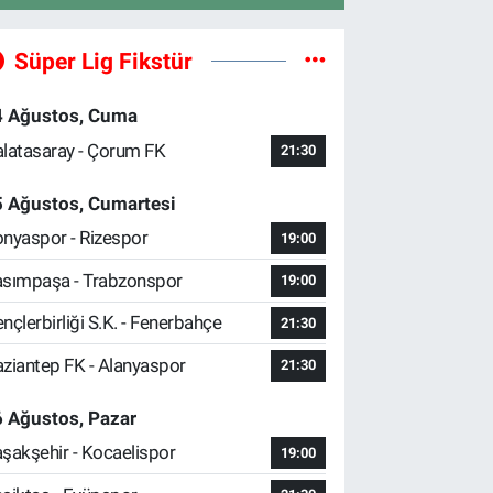
Süper Lig Fikstür
4 Ağustos, Cuma
latasaray - Çorum FK
21:30
5 Ağustos, Cumartesi
nyaspor - Rizespor
19:00
sımpaşa - Trabzonspor
19:00
nçlerbirliği S.K. - Fenerbahçe
21:30
ziantep FK - Alanyaspor
21:30
 Ağustos, Pazar
şakşehir - Kocaelispor
19:00