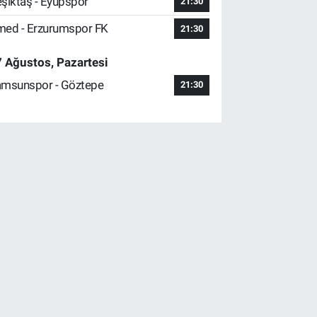
şiktaş - Eyüpspor
21:30
ed - Erzurumspor FK
21:30
 Ağustos, Pazartesi
msunspor - Göztepe
21:30