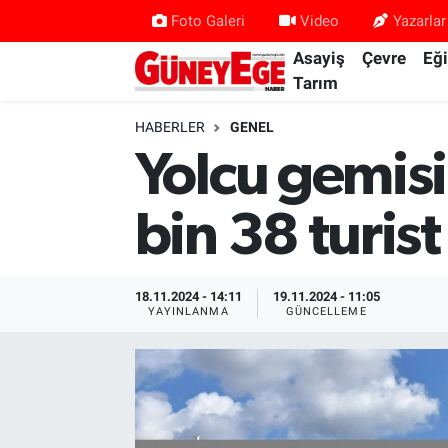
Foto Galeri
Video
Yazarlar
Asayiş
Çevre
Eğ
Asayiş
İstanbul Hava Durumu
Tarım
Çevre
İstanbul Trafik Yoğunluk Haritası
HABERLER
GENEL
Yolcu gemisi
Eğitim
Süper Lig Puan Durumu ve Fikstür
bin 38 turist
Ekonomi
Tüm Manşetler
Gündem
Son Dakika Haberleri
18.11.2024 - 14:11
19.11.2024 - 11:05
YAYINLANMA
GÜNCELLEME
Kültür Sanat
Haber Arşivi
Magazin
Politika