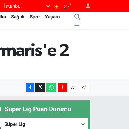
°
İstanbul
27
ika
Sağlık
Spor
Yaşam
rmaris'e 2
-
+
A
A
Süper Lig Puan Durumu
Süper Lig