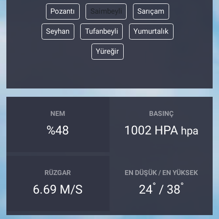
Pozantı
Saimbeyli
Sarıçam
Seyhan
Tufanbeyli
Yumurtalık
Yüreğir
NEM
BASINÇ
%48
1002 HPA
hpa
RÜZGAR
EN DÜŞÜK / EN YÜKSEK
°
°
6.69 M/S
24
/ 38