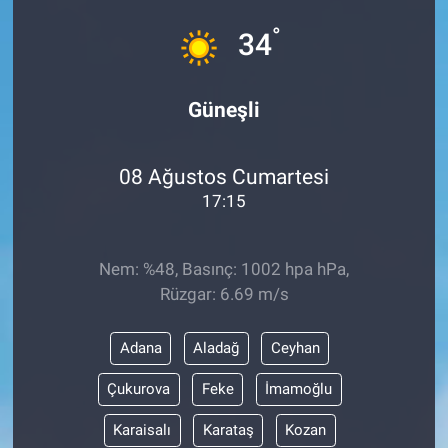
°
Sağlık
34
Spor
Güneşli
Yaşam
08 Ağustos Cumartesi
Tarım
17:15
Nem: %48, Basınç: 1002 hpa hPa,
Rüzgar: 6.69 m/s
Adana
Aladağ
Ceyhan
Çukurova
Feke
İmamoğlu
Karaisalı
Karataş
Kozan