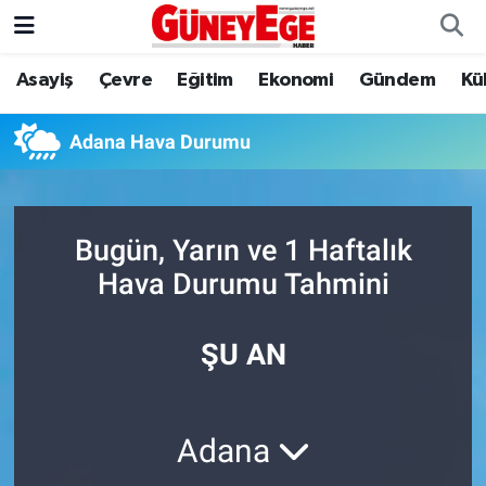
Asayiş
Çevre
Eğitim
Ekonomi
Gündem
Kü
Asayiş
İstanbul Hava Durumu
Çevre
İstanbul Trafik Yoğunluk Haritası
Adana Hava Durumu
Eğitim
Süper Lig Puan Durumu ve Fikstür
Bugün, Yarın ve 1 Haftalık
Ekonomi
Tüm Manşetler
Hava Durumu Tahmini
Gündem
Son Dakika Haberleri
ŞU AN
Kültür Sanat
Haber Arşivi
Magazin
Adana
Politika