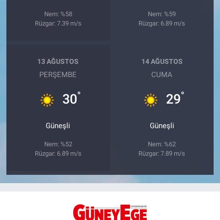
Nem: %58
Nem: %59
Rüzgar: 7.39 m/s
Rüzgar: 6.89 m/s
13 AĞUSTOS
14 AĞUSTOS
PERŞEMBE
CUMA
°
°
30
29
Güneşli
Güneşli
Nem: %52
Nem: %62
Rüzgar: 6.89 m/s
Rüzgar: 7.89 m/s