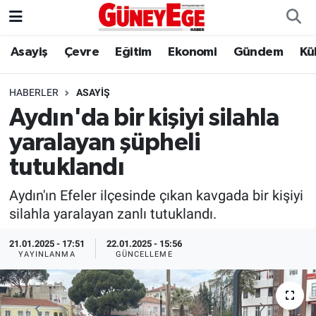
Asayiş
Çevre
Eğitim
Ekonomi
Gündem
Kü
Asayiş
İstanbul Hava Durumu
Çevre
İstanbul Trafik Yoğunluk Haritası
HABERLER
ASAYIŞ
Aydın'da bir kişiyi silahla
Eğitim
Süper Lig Puan Durumu ve Fikstür
yaralayan şüpheli
Ekonomi
Tüm Manşetler
tutuklandı
Aydın'ın Efeler ilçesinde çıkan kavgada bir kişiyi
Gündem
Son Dakika Haberleri
silahla yaralayan zanlı tutuklandı.
Kültür Sanat
Haber Arşivi
21.01.2025 - 17:51
22.01.2025 - 15:56
YAYINLANMA
GÜNCELLEME
Magazin
Politika