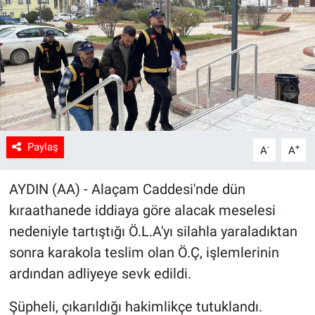
Sağlık
Spor
Yaşam
Tarım
Paylaş
-
+
A
A
AYDIN (AA) - Alaçam Caddesi'nde dün
kıraathanede iddiaya göre alacak meselesi
nedeniyle tartıştığı Ö.L.A'yı silahla yaraladıktan
sonra karakola teslim olan Ö.Ç, işlemlerinin
ardından adliyeye sevk edildi.
Şüpheli, çıkarıldığı hakimlikçe tutuklandı.