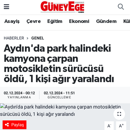
Asayiş
Çevre
Eğitim
Ekonomi
Gündem
Kü
Asayiş
İstanbul Hava Durumu
Çevre
İstanbul Trafik Yoğunluk Haritası
HABERLER
GENEL
Aydın'da park halindeki
Eğitim
Süper Lig Puan Durumu ve Fikstür
kamyona çarpan
Ekonomi
Tüm Manşetler
motosikletin sürücüsü
öldü, 1 kişi ağır yaralandı
Gündem
Son Dakika Haberleri
02.12.2024 - 00:12
02.12.2024 - 11:51
Kültür Sanat
Haber Arşivi
YAYINLANMA
GÜNCELLEME
Magazin
Paylaş
Politika
-
+
A
A