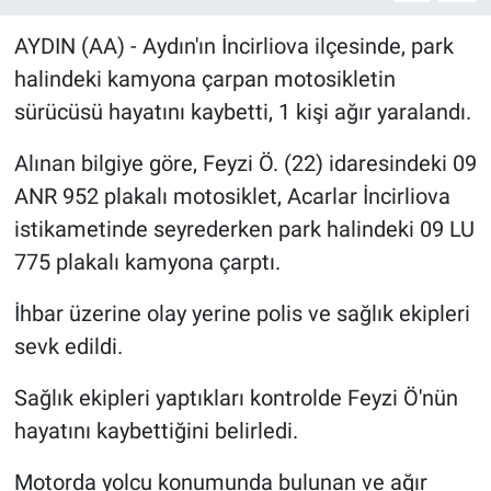
Sağlık
AYDIN (AA) - Aydın'ın İncirliova ilçesinde, park
halindeki kamyona çarpan motosikletin
Spor
sürücüsü hayatını kaybetti, 1 kişi ağır yaralandı.
Yaşam
Alınan bilgiye göre, Feyzi Ö. (22) idaresindeki 09
ANR 952 plakalı motosiklet, Acarlar İncirliova
Tarım
istikametinde seyrederken park halindeki 09 LU
775 plakalı kamyona çarptı.
İhbar üzerine olay yerine polis ve sağlık ekipleri
sevk edildi.
Sağlık ekipleri yaptıkları kontrolde Feyzi Ö'nün
hayatını kaybettiğini belirledi.
Motorda yolcu konumunda bulunan ve ağır