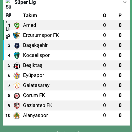
Süper Lig
#
Takım
O
P
Amed
0
0
1
Erzurumspor FK
0
0
2
Başakşehir
0
0
3
Kocaelispor
0
0
4
Beşiktaş
0
0
5
Eyüpspor
0
0
6
Galatasaray
0
0
7
Çorum FK
0
0
8
Gaziantep FK
0
0
9
Alanyaspor
0
0
10