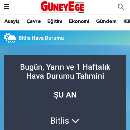
Asayiş
Çevre
Eğitim
Ekonomi
Gündem
Kü
Asayiş
İstanbul Hava Durumu
Çevre
İstanbul Trafik Yoğunluk Haritası
Bitlis Hava Durumu
Eğitim
Süper Lig Puan Durumu ve Fikstür
Bugün, Yarın ve 1 Haftalık
Ekonomi
Tüm Manşetler
Hava Durumu Tahmini
Gündem
Son Dakika Haberleri
ŞU AN
Kültür Sanat
Haber Arşivi
Magazin
Bitlis
Politika