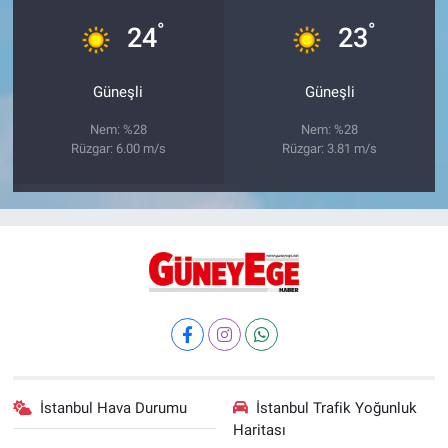
°
°
24
23
Güneşli
Güneşli
Nem: %28
Nem: %28
Rüzgar: 6.00 m/s
Rüzgar: 3.81 m/s
İstanbul Hava Durumu
İstanbul Trafik Yoğunluk
Haritası