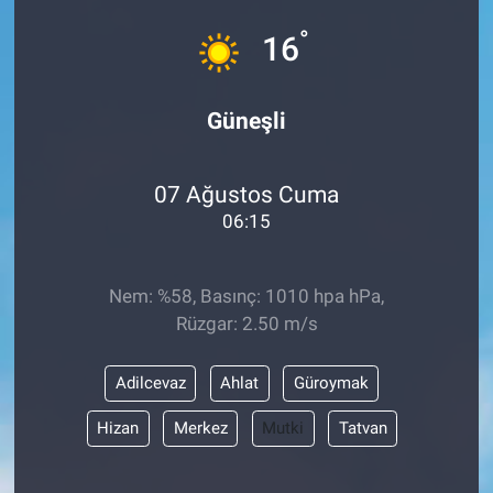
°
Sağlık
16
Spor
Güneşli
Yaşam
07 Ağustos Cuma
Tarım
06:15
Nem: %58, Basınç: 1010 hpa hPa,
Rüzgar: 2.50 m/s
Adilcevaz
Ahlat
Güroymak
Hizan
Merkez
Mutki
Tatvan