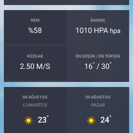
NEM
BASINÇ
%58
1010 HPA
hpa
RÜZGAR
EN DÜŞÜK / EN YÜKSEK
°
°
2.50 M/S
16
/ 30
08 AĞUSTOS
09 AĞUSTOS
CUMARTESI
PAZAR
°
°
23
24