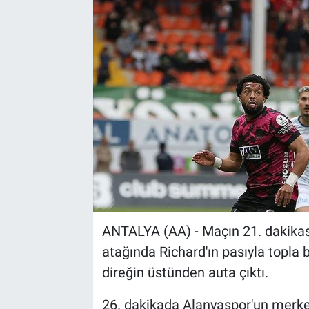
Sağlık
Spor
Yaşam
Tarım
ANTALYA (AA) - Maçın 21. dakika
atağında Richard'ın pasıyla topla 
direğin üstünden auta çıktı.
26. dakikada Alanyaspor'un merke