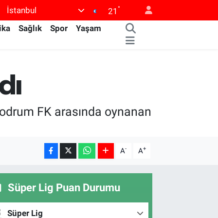
°
İstanbul
21
ika
Sağlık
Spor
Yaşam
dı
 Bodrum FK arasında oynanan
-
+
A
A
Süper Lig Puan Durumu
Süper Lig