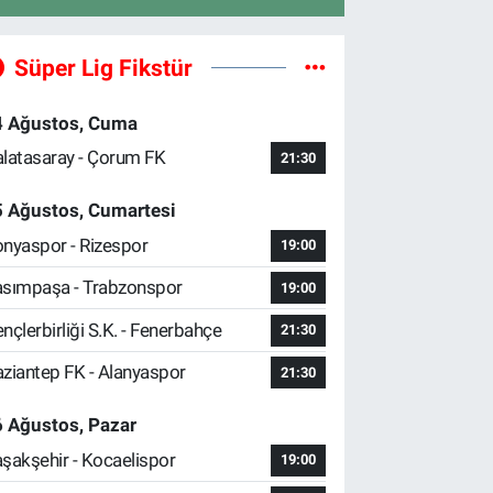
Süper Lig Fikstür
4 Ağustos, Cuma
latasaray - Çorum FK
21:30
5 Ağustos, Cumartesi
nyaspor - Rizespor
19:00
sımpaşa - Trabzonspor
19:00
nçlerbirliği S.K. - Fenerbahçe
21:30
ziantep FK - Alanyaspor
21:30
 Ağustos, Pazar
şakşehir - Kocaelispor
19:00