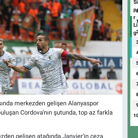
sında merkezden gelişen Alanyaspor
buluşan Cordova'nın şutunda, top az farkla
1
zden gelişen atağında Janvier'in ceza