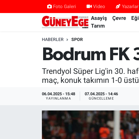
Foto Galeri
Video
Yazarlar
Asayiş
Çevre
Eğ
Asayiş
İstanbul Hava Durumu
Tarım
Çevre
İstanbul Trafik Yoğunluk Haritası
HABERLER
SPOR
Bodrum FK 3 
Eğitim
Süper Lig Puan Durumu ve Fikstür
Trendyol Süper Lig'in 30. h
Ekonomi
Tüm Manşetler
maç, konuk takımın 1-0 üstü
Gündem
Son Dakika Haberleri
06.04.2025 - 15:48
07.04.2025 - 14:46
YAYINLANMA
GÜNCELLEME
Kültür Sanat
Haber Arşivi
Magazin
Politika