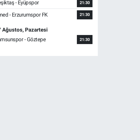
şiktaş - Eyüpspor
21:30
ed - Erzurumspor FK
21:30
 Ağustos, Pazartesi
msunspor - Göztepe
21:30