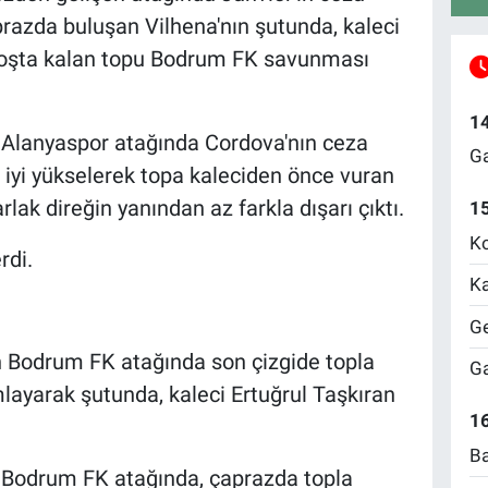
razda buluşan Vilhena'nın şutunda, kaleci
 Boşta kalan topu Bodrum FK savunması
1
n Alanyaspor atağında Cordova'nın ceza
Ga
 iyi yükselerek topa kaleciden önce vuran
lak direğin yanından az farkla dışarı çıktı.
1
Ko
rdi.
Ka
Ge
n Bodrum FK atağında son çizgide topla
Ga
mlayarak şutunda, kaleci Ertuğrul Taşkıran
16
Ba
n Bodrum FK atağında, çaprazda topla