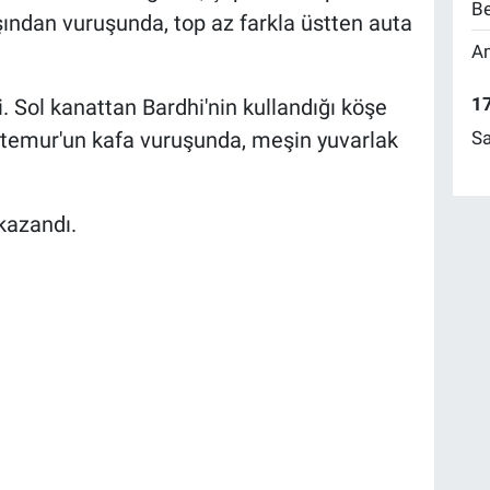
Be
şından vuruşunda, top az farkla üstten auta
Am
17
 Sol kanattan Bardhi'nin kullandığı köşe
ytemur'un kafa vuruşunda, meşin yuvarlak
Sa
kazandı.