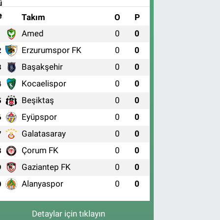
#
Takım
O
P
Amed
0
0
1
Erzurumspor FK
0
0
2
Başakşehir
0
0
3
Kocaelispor
0
0
4
Beşiktaş
0
0
5
Eyüpspor
0
0
6
Galatasaray
0
0
7
Çorum FK
0
0
8
Gaziantep FK
0
0
9
Alanyaspor
0
0
0
Detaylar için tıklayın