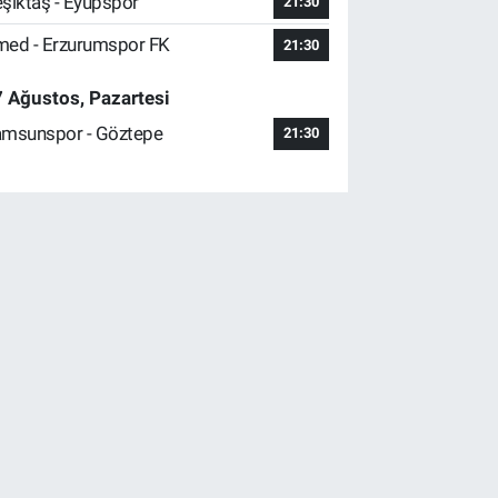
şiktaş - Eyüpspor
21:30
ed - Erzurumspor FK
21:30
 Ağustos, Pazartesi
msunspor - Göztepe
21:30