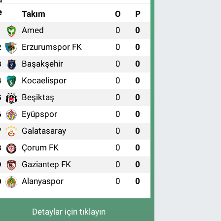
#
Takım
O
P
Amed
0
0
1
Erzurumspor FK
0
0
2
Başakşehir
0
0
3
Kocaelispor
0
0
4
Beşiktaş
0
0
5
Eyüpspor
0
0
6
Galatasaray
0
0
7
Çorum FK
0
0
8
Gaziantep FK
0
0
9
Alanyaspor
0
0
0
Detaylar için tıklayın