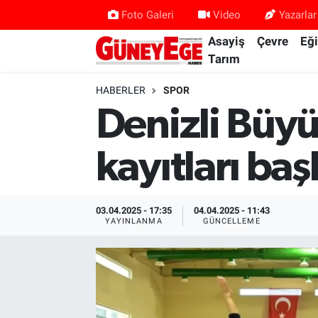
Foto Galeri
Video
Yazarlar
Asayiş
Çevre
Eğ
Asayiş
İstanbul Hava Durumu
Tarım
Çevre
İstanbul Trafik Yoğunluk Haritası
HABERLER
SPOR
Denizli Büyü
Eğitim
Süper Lig Puan Durumu ve Fikstür
kayıtları baş
Ekonomi
Tüm Manşetler
Gündem
Son Dakika Haberleri
03.04.2025 - 17:35
04.04.2025 - 11:43
YAYINLANMA
GÜNCELLEME
Kültür Sanat
Haber Arşivi
Magazin
Politika