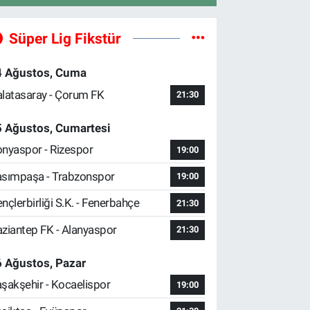
Süper Lig Fikstür
4 Ağustos, Cuma
latasaray - Çorum FK
21:30
5 Ağustos, Cumartesi
nyaspor - Rizespor
19:00
sımpaşa - Trabzonspor
19:00
nçlerbirliği S.K. - Fenerbahçe
21:30
ziantep FK - Alanyaspor
21:30
 Ağustos, Pazar
şakşehir - Kocaelispor
19:00