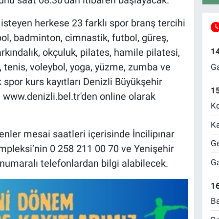
günü saat 08.30’dan itibaren başlayacak.
isteyen herkese 23 farklı spor branş tercihi
ol, badminton, cimnastik, futbol, güreş,
1
rkındalık, okçuluk, pilates, hamile pilatesi,
, tenis, voleybol, yoga, yüzme, zumba ve
Ga
spor kurs kayıtları Denizli Büyükşehir
1
 www.denizli.bel.tr'den online olarak
Ko
Ka
nler mesai saatleri içerisinde İncilipınar
Ge
leksi’nin 0 258 211 00 70 ve Yenişehir
Ga
umaralı telefonlardan bilgi alabilecek.
16
Ba