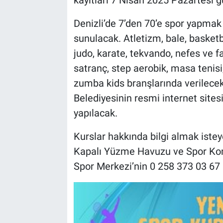
kayıtları 7 Nisan 2025 Pazartesi 
Denizli’de 7’den 70’e spor yapmak 
sunulacak. Atletizm, bale, basketb
judo, karate, tekvando, nefes ve fa
satranç, step aerobik, masa tenisi
zumba kids branşlarında verilecek 
Belediyesinin resmi internet sitesi
yapılacak.
Kurslar hakkında bilgi almak isteye
Kapalı Yüzme Havuzu ve Spor Komp
Spor Merkezi’nin 0 258 373 03 67 n