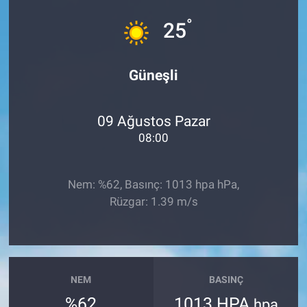
°
Sağlık
25
Spor
Güneşli
Yaşam
09 Ağustos Pazar
Tarım
08:00
Nem: %62, Basınç: 1013 hpa hPa,
Rüzgar: 1.39 m/s
NEM
BASINÇ
%62
1013 HPA
hpa