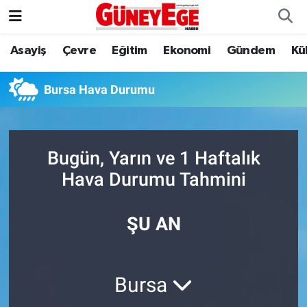
Asayiş
Çevre
Eğitim
Ekonomi
Gündem
Kü
Asayiş
İstanbul Hava Durumu
Çevre
İstanbul Trafik Yoğunluk Haritası
Bursa Hava Durumu
Eğitim
Süper Lig Puan Durumu ve Fikstür
Bugün, Yarın ve 1 Haftalık
Ekonomi
Tüm Manşetler
Hava Durumu Tahmini
Gündem
Son Dakika Haberleri
ŞU AN
Kültür Sanat
Haber Arşivi
Magazin
Bursa
Politika