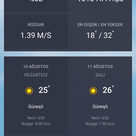
RÜZGAR
EN DÜŞÜK / EN YÜKSEK
°
°
1.39 M/S
18
/ 32
10 AĞUSTOS
11 AĞUSTOS
PAZARTESI
SALI
°
°
25
26
Güneşli
Güneşli
Nem: %59
Nem: %53
Rüzgar: 8.00 m/s
Rüzgar: 7.50 m/s