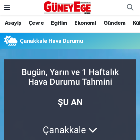
Asayiş
Çevre
Eğitim
Ekonomi
Gündem
Kü
Asayiş
İstanbul Hava Durumu
Çevre
İstanbul Trafik Yoğunluk Haritası
Çanakkale Hava Durumu
Eğitim
Süper Lig Puan Durumu ve Fikstür
Bugün, Yarın ve 1 Haftalık
Ekonomi
Tüm Manşetler
Hava Durumu Tahmini
Gündem
Son Dakika Haberleri
ŞU AN
Kültür Sanat
Haber Arşivi
Magazin
Çanakkale
Politika