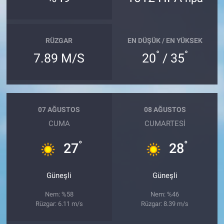
RÜZGAR
EN DÜŞÜK / EN YÜKSEK
°
°
7.89 M/S
20
/ 35
07 AĞUSTOS
08 AĞUSTOS
CUMA
CUMARTESI
°
°
27
28
Güneşli
Güneşli
Nem: %58
Nem: %46
Rüzgar: 6.11 m/s
Rüzgar: 8.39 m/s