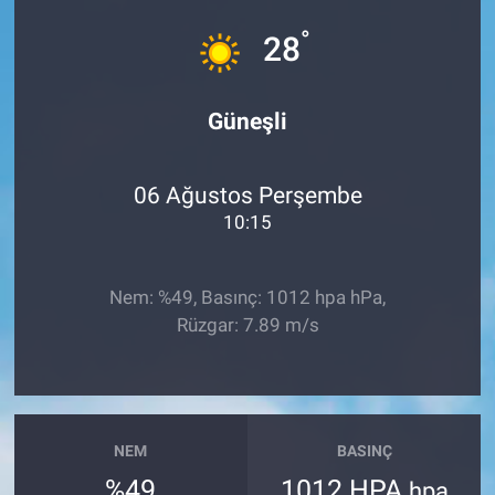
°
Sağlık
28
Spor
Güneşli
Yaşam
06 Ağustos Perşembe
Tarım
10:15
Nem: %49, Basınç: 1012 hpa hPa,
Rüzgar: 7.89 m/s
NEM
BASINÇ
%49
1012 HPA
hpa