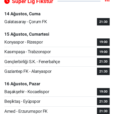
Süper Lig Fikstür
14 Ağustos, Cuma
Galatasaray - Çorum FK
21:30
15 Ağustos, Cumartesi
Konyaspor - Rizespor
19:00
Kasımpaşa - Trabzonspor
19:00
Gençlerbirliği S.K. - Fenerbahçe
21:30
Gaziantep FK - Alanyaspor
21:30
16 Ağustos, Pazar
Başakşehir - Kocaelispor
19:00
Beşiktaş - Eyüpspor
21:30
Amed - Erzurumspor FK
21:30