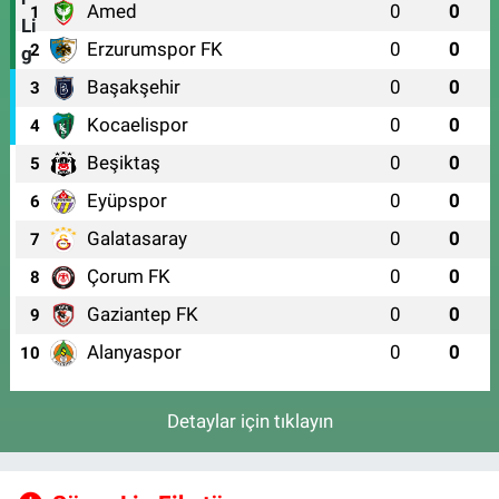
Amed
0
0
1
Erzurumspor FK
0
0
2
Başakşehir
0
0
3
Kocaelispor
0
0
4
Beşiktaş
0
0
5
Eyüpspor
0
0
6
Galatasaray
0
0
7
Çorum FK
0
0
8
Gaziantep FK
0
0
9
Alanyaspor
0
0
10
Detaylar için tıklayın