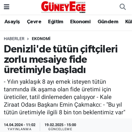
Asayiş
Çevre
Eğitim
Ekonomi
Gündem
Kü
Asayiş
İstanbul Hava Durumu
Çevre
İstanbul Trafik Yoğunluk Haritası
HABERLER
EKONOMI
Denizli'de tütün çiftçileri
Eğitim
Süper Lig Puan Durumu ve Fikstür
zorlu mesaiye fide
Ekonomi
Tüm Manşetler
üretimiyle başladı
- Yılın yaklaşık 8 ayı emek isteyen tütün
Gündem
Son Dakika Haberleri
tarımında ilk aşama olan fide üretimi için
üreticiler, tatil dinlemeden çalışıyor - Kale
Kültür Sanat
Haber Arşivi
Ziraat Odası Başkanı Emin Çakmakcı: - "Bu yıl
tütün üretimiyle ilgili 8 bin ton beklentimiz var"
Magazin
14.04.2024 - 11:02
19.02.2025 - 15:00
Politika
YAYINLANMA
GÜNCELLEME