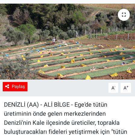
Sağlık
Spor
Yaşam
Tarım
Paylaş
-
+
A
A
DENİZLİ (AA) - ALİ BİLGE - Ege'de tütün
üretiminin önde gelen merkezlerinden
Denizli'nin Kale ilçesinde üreticiler, toprakla
buluşturacakları fideleri yetiştirmek için "tütün