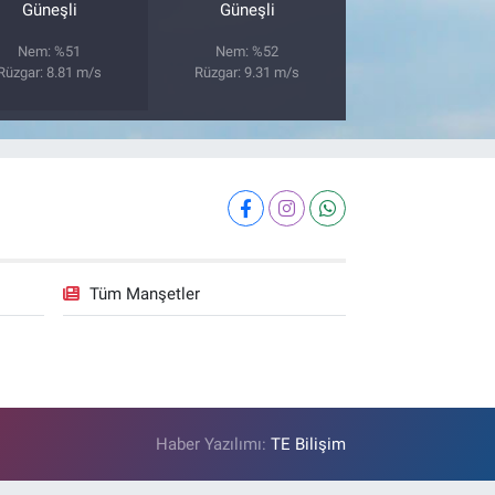
Güneşli
Güneşli
Nem: %51
Nem: %52
Rüzgar: 8.81 m/s
Rüzgar: 9.31 m/s
Tüm Manşetler
Haber Yazılımı:
TE Bilişim