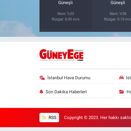
Güneşli
Güneşli
Nem: %53
Nem: %58
Rüzgar: 8.00 m/s
Rüzgar: 9.19 m/
İstanbul Hava Durumu
İs
Son Dakika Haberleri
Ha
RSS
Copyright © 2023. Her hakkı saklıd