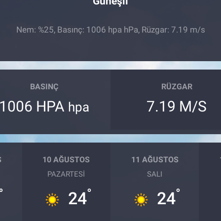
Güneşli
Nem: %25, Basınç: 1006 hpa hPa, Rüzgar: 7.19 m/s
BASINÇ
RÜZGAR
1006 HPA
7.19 M/S
hpa
S
10 AĞUSTOS
11 AĞUSTOS
PAZARTESI
SALI
°
°
°
24
24