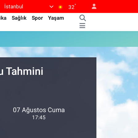
°
İstanbul
32
ika
Sağlık
Spor
Yaşam
u Tahmini
07 Ağustos Cuma
17:45