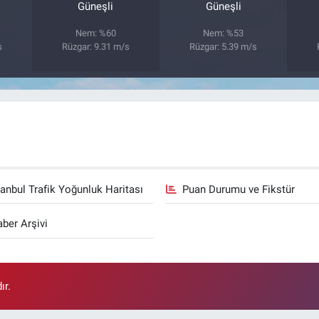
Güneşli
Güneşli
Nem: %60
Nem: %53
s
Rüzgar: 9.31 m/s
Rüzgar: 5.39 m/s
tanbul Trafik Yoğunluk Haritası
Puan Durumu ve Fikstür
ber Arşivi
ır.