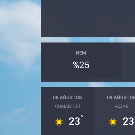
Sağlık
Spor
Yaşam
NEM
Tarım
%25
08 AĞUSTOS
09 AĞUSTO
CUMARTESI
PAZAR
°
23
23