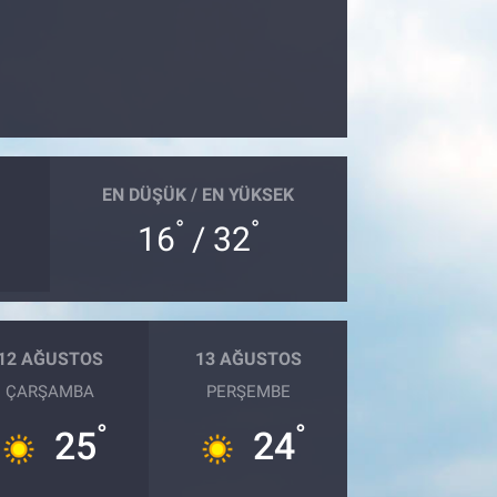
EN DÜŞÜK / EN YÜKSEK
°
°
16
/ 32
12 AĞUSTOS
13 AĞUSTOS
ÇARŞAMBA
PERŞEMBE
°
°
25
24