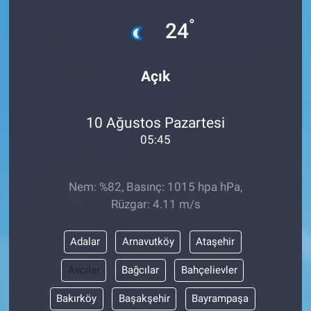
°
Sağlık
24
Spor
Açık
Yaşam
10 Ağustos Pazartesi
Tarım
05:45
Nem: %82, Basınç: 1015 hpa hPa,
Rüzgar: 4.11 m/s
Adalar
Arnavutköy
Ataşehir
Avcılar
Bağcılar
Bahçelievler
Bakırköy
Başakşehir
Bayrampaşa