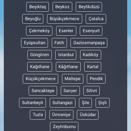
Beşiktaş
Beykoz
Beylikdüzü
Beyoğlu
Büyükçekmece
Çatalca
Çekmeköy
Esenler
Esenyurt
Eyüpsultan
Fatih
Gaziosmanpaşa
Güngören
Istanbul
Kadıköy
Kağıthane
Kâğıthane
Kartal
Küçükçekmece
Maltepe
Pendik
Sancaktepe
Sarıyer
Silivri
Sultanbeyli
Sultangazi
Şile
Şişli
Tuzla
Ümraniye
Üsküdar
Zeytinburnu