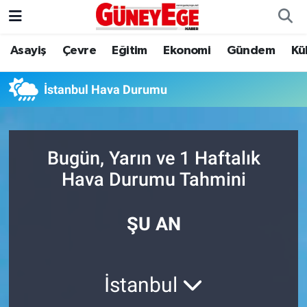
Asayiş
Çevre
Eğitim
Ekonomi
Gündem
Kü
Asayiş
İstanbul Hava Durumu
Çevre
İstanbul Trafik Yoğunluk Haritası
İstanbul Hava Durumu
Eğitim
Süper Lig Puan Durumu ve Fikstür
Bugün, Yarın ve 1 Haftalık
Ekonomi
Tüm Manşetler
Hava Durumu Tahmini
Gündem
Son Dakika Haberleri
ŞU AN
Kültür Sanat
Haber Arşivi
Magazin
İstanbul
Politika