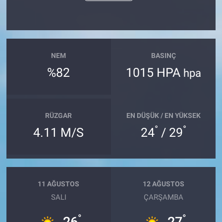
NEM
BASINÇ
%82
1015 HPA
hpa
RÜZGAR
EN DÜŞÜK / EN YÜKSEK
°
°
4.11 M/S
24
/ 29
11 AĞUSTOS
12 AĞUSTOS
SALI
ÇARŞAMBA
°
°
26
27