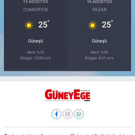
15 AĞUSTOS
16 AĞUSTOS
CUMARTESI
PAZAR
°
°
25
25
Güneşli
Güneşli
Nem: %52
Nem: %55
Rüzgar: 10.00 m/s
Rüzgar: 8.61 m/s