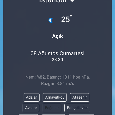
Sağlık
°
25
Spor
Açık
Yaşam
Tarım
08 Ağustos Cumartesi
23:30
Nem: %82, Basınç: 1011 hpa hPa,
Rüzgar: 3.81 m/s
Adalar
Arnavutköy
Ataşehir
Avcılar
Bağcılar
Bahçelievler