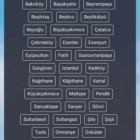
Bakırköy
Başakşehir
Bayrampaşa
Beşiktaş
Beykoz
Beylikdüzü
Beyoğlu
Büyükçekmece
Çatalca
Çekmeköy
Esenler
Esenyurt
Eyüpsultan
Fatih
Gaziosmanpaşa
Güngören
Istanbul
Kadıköy
Kağıthane
Kâğıthane
Kartal
Küçükçekmece
Maltepe
Pendik
Sancaktepe
Sarıyer
Silivri
Sultanbeyli
Sultangazi
Şile
Şişli
Tuzla
Ümraniye
Üsküdar