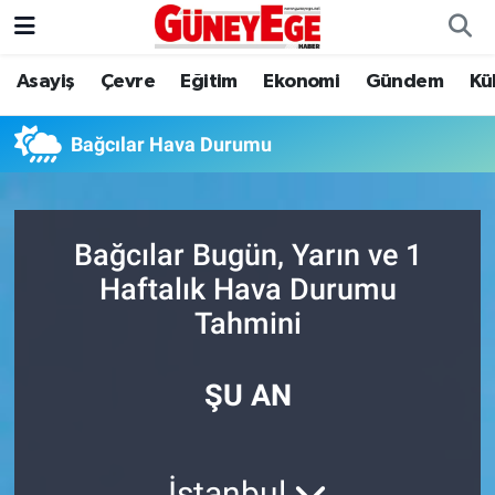
Asayiş
Çevre
Eğitim
Ekonomi
Gündem
Kü
Asayiş
İstanbul Hava Durumu
Çevre
İstanbul Trafik Yoğunluk Haritası
Bağcılar Hava Durumu
Eğitim
Süper Lig Puan Durumu ve Fikstür
Bağcılar Bugün, Yarın ve 1
Ekonomi
Tüm Manşetler
Haftalık Hava Durumu
Gündem
Son Dakika Haberleri
Tahmini
Kültür Sanat
Haber Arşivi
ŞU AN
Magazin
Politika
İstanbul