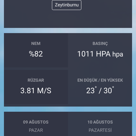
Zeytinburnu
NEM
BASINÇ
%82
1011 HPA
hpa
RÜZGAR
EN DÜŞÜK / EN YÜKSEK
°
°
3.81 M/S
23
/ 30
09 AĞUSTOS
10 AĞUSTOS
PAZAR
PAZARTESI