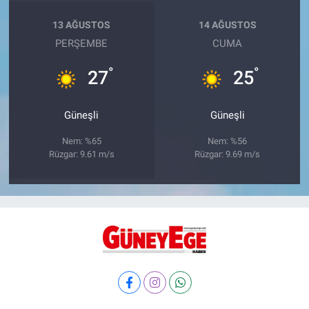
13 AĞUSTOS
14 AĞUSTOS
PERŞEMBE
CUMA
°
°
27
25
Güneşli
Güneşli
Nem: %65
Nem: %56
Rüzgar: 9.61 m/s
Rüzgar: 9.69 m/s