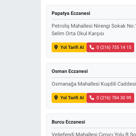
Papatya Eczanesi
Petroliş Mahallesi Nirengi Sokak No:
Selim Orta Okul Karşısı
Yol Tarifi Al
0 (216) 755 14 15
Osman Eczanesi
Osmanağa Mahallesi Kuşdili Caddes
Yol Tarifi Al
0 (216) 784 30 99
Burcu Eczanesi
Veliefendi Mahallesi Çırpıcı Yolu