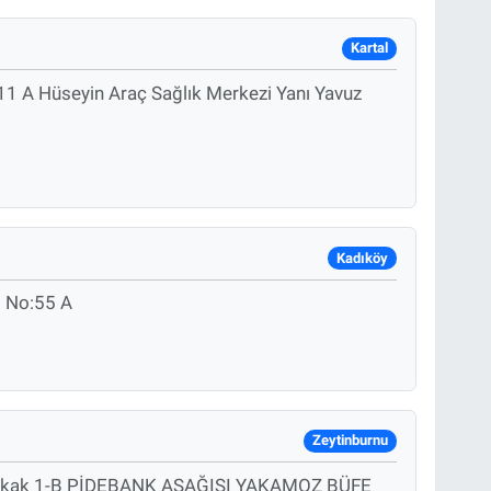
Kartal
11 A Hüseyin Araç Sağlık Merkezi Yanı Yavuz
Kadıköy
i No:55 A
Zeytinburnu
 B Sokak 1-B PİDEBANK AŞAĞISI YAKAMOZ BÜFE