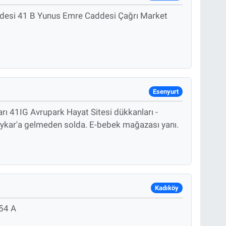
desi 41 B Yunus Emre Caddesi Çağrı Market
Esenyurt
ı 41IG Avrupark Hayat Sitesi dükkanları -
ykar'a gelmeden solda. E-bebek mağazası yanı.
Kadıköy
54 A