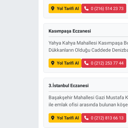
Yol Tarifi Al
0 (216) 514 23 73
Kasımpaşa Eczanesi
Yahya Kahya Mahallesi Kasımpaşa Bo
Dükkanların Olduğu Caddede Denizban
Yol Tarifi Al
0 (212) 253 77 44
3.İstanbul Eczanesi
Başakşehir Mahallesi Gazi Mustafa Ke
ile emlak ofisi arasında bulunan köş
Yol Tarifi Al
0 (212) 813 66 13