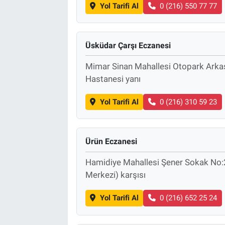
Yol Tarifi Al
0 (216) 550 77 77
Üsküdar Çarşı Eczanesi
Mimar Sinan Mahallesi Otopark Arkas
Hastanesi yanı
Yol Tarifi Al
0 (216) 310 59 23
Ürün Eczanesi
Hamidiye Mahallesi Şener Sokak No:2
Merkezi) karşısı
Yol Tarifi Al
0 (216) 652 25 24