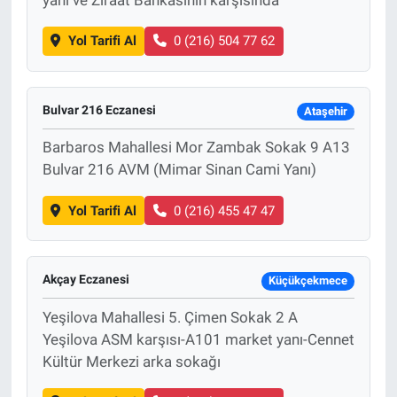
yanı ve Ziraat Bankasının karşısında
Yol Tarifi Al
0 (216) 504 77 62
Bulvar 216 Eczanesi
Ataşehir
Barbaros Mahallesi Mor Zambak Sokak 9 A13
Bulvar 216 AVM (Mimar Sinan Cami Yanı)
Yol Tarifi Al
0 (216) 455 47 47
Akçay Eczanesi
Küçükçekmece
Yeşilova Mahallesi 5. Çimen Sokak 2 A
Yeşilova ASM karşısı-A101 market yanı-Cennet
Kültür Merkezi arka sokağı