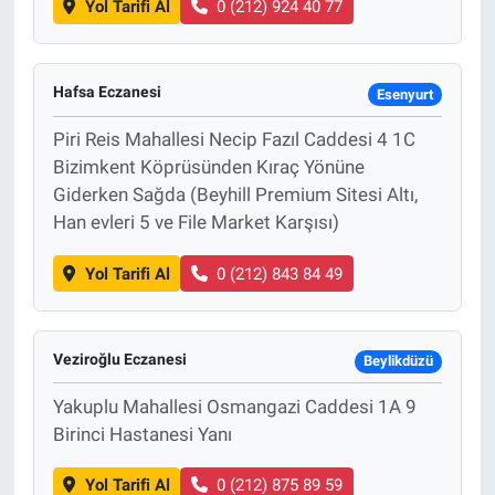
Yol Tarifi Al
0 (212) 924 40 77
Hafsa Eczanesi
Esenyurt
Piri Reis Mahallesi Necip Fazıl Caddesi 4 1C
Bizimkent Köprüsünden Kıraç Yönüne
Giderken Sağda (Beyhill Premium Sitesi Altı,
Han evleri 5 ve File Market Karşısı)
Yol Tarifi Al
0 (212) 843 84 49
Veziroğlu Eczanesi
Beylikdüzü
Yakuplu Mahallesi Osmangazi Caddesi 1A 9
Birinci Hastanesi Yanı
Yol Tarifi Al
0 (212) 875 89 59