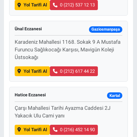
Yol Tarifi Al
0 (212) 537 12 13
Ünal Eczanesi
Gaziosmanpaşa
Karadeniz Mahallesi 1168. Sokak 9 A Mustafa
Furuncu Sağlıkocağı Karşısı, Mavigün Koleji
Üstsokağı
Yol Tarifi Al
0 (212) 617 44 22
Hatice Eczanesi
Kartal
Çarşı Mahallesi Tarihi Ayazma Caddesi 2J
Yakacık Ulu Cami yanı
Yol Tarifi Al
0 (216) 452 14 90