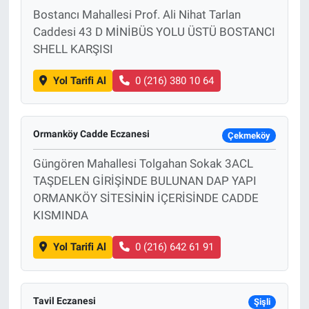
Bostancı Mahallesi Prof. Ali Nihat Tarlan
Caddesi 43 D MİNİBÜS YOLU ÜSTÜ BOSTANCI
SHELL KARŞISI
Yol Tarifi Al
0 (216) 380 10 64
Ormanköy Cadde Eczanesi
Çekmeköy
Güngören Mahallesi Tolgahan Sokak 3ACL
TAŞDELEN GİRİŞİNDE BULUNAN DAP YAPI
ORMANKÖY SİTESİNİN İÇERİSİNDE CADDE
KISMINDA
Yol Tarifi Al
0 (216) 642 61 91
Tavil Eczanesi
Şişli