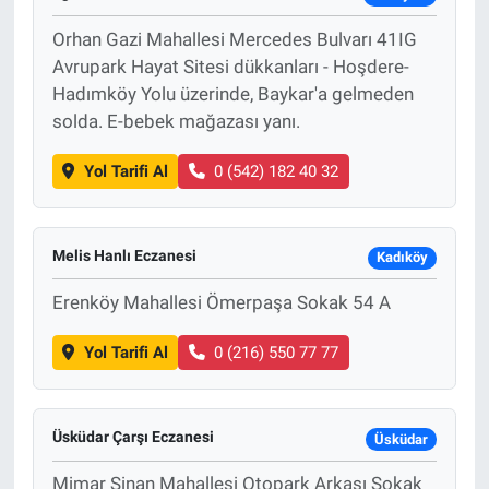
Orhan Gazi Mahallesi Mercedes Bulvarı 41IG
Avrupark Hayat Sitesi dükkanları - Hoşdere-
Hadımköy Yolu üzerinde, Baykar'a gelmeden
solda. E-bebek mağazası yanı.
Yol Tarifi Al
0 (542) 182 40 32
Melis Hanlı Eczanesi
Kadıköy
Erenköy Mahallesi Ömerpaşa Sokak 54 A
Yol Tarifi Al
0 (216) 550 77 77
Üsküdar Çarşı Eczanesi
Üsküdar
Mimar Sinan Mahallesi Otopark Arkası Sokak