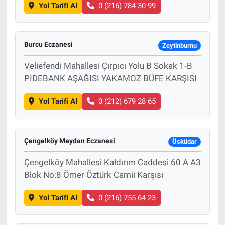
Yol Tarifi Al
0 (216) 784 30 99
Burcu Eczanesi
Zeytinburnu
Veliefendi Mahallesi Çırpıcı Yolu B Sokak 1-B
PİDEBANK AŞAĞISI YAKAMOZ BÜFE KARŞISI
Yol Tarifi Al
0 (212) 679 28 65
Çengelköy Meydan Eczanesi
Üsküdar
Çengelköy Mahallesi Kaldırım Caddesi 60 A A3
Blok No:8 Ömer Öztürk Camii Karşısı
Yol Tarifi Al
0 (216) 755 64 23