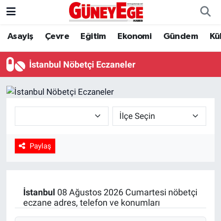
Asayiş
Çevre
Eğitim
Ekonomi
Gündem
Kü
Asayiş
İstanbul Hava Durumu
Çevre
İstanbul Trafik Yoğunluk Haritası
İstanbul Nöbetçi Eczaneler
Eğitim
Süper Lig Puan Durumu ve Fikstür
Ekonomi
Tüm Manşetler
Gündem
Son Dakika Haberleri
Paylaş
Kültür Sanat
Haber Arşivi
Magazin
İstanbul
08 Ağustos 2026 Cumartesi nöbetçi
eczane adres, telefon ve konumları
Politika