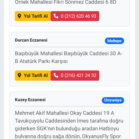
Örnek Mahallesi Fikri Sönmez Caddesi 6 8D
Yol Tarifi Al
0 (212) 620 46 93
Durcan Eczanesi
Maltepe
Başıbüyük Mahallesi Başıbüyük Caddesi 30 A-
B Atatürk Parkı Karşısı
Yol Tarifi Al
0 (216) 421 24 32
Kuzey Eczanesi
Ümraniye
Mehmet Akif Mahallesi Okay Caddesi 19 A
Tavukçuyolu Caddesinden İmes tarafına doğru
giderken SGK'nın bulunduğu aradan Hatboyu
bulvarına doğru sağa dönün, OkyanusFly Spor