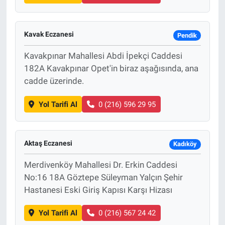
Kavak Eczanesi
Pendik
Kavakpınar Mahallesi Abdi İpekçi Caddesi
182A Kavakpınar Opet'in biraz aşağısında, ana
cadde üzerinde.
Yol Tarifi Al
0 (216) 596 29 95
Aktaş Eczanesi
Kadıköy
Merdivenköy Mahallesi Dr. Erkin Caddesi
No:16 18A Göztepe Süleyman Yalçın Şehir
Hastanesi Eski Giriş Kapısı Karşı Hizası
Yol Tarifi Al
0 (216) 567 24 42