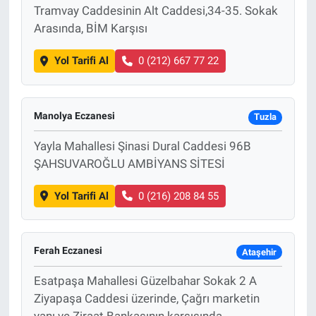
Tramvay Caddesinin Alt Caddesi,34-35. Sokak
Arasında, BİM Karşısı
Yol Tarifi Al
0 (212) 667 77 22
Manolya Eczanesi
Tuzla
Yayla Mahallesi Şinasi Dural Caddesi 96B
ŞAHSUVAROĞLU AMBİYANS SİTESİ
Yol Tarifi Al
0 (216) 208 84 55
Ferah Eczanesi
Ataşehir
Esatpaşa Mahallesi Güzelbahar Sokak 2 A
Ziyapaşa Caddesi üzerinde, Çağrı marketin