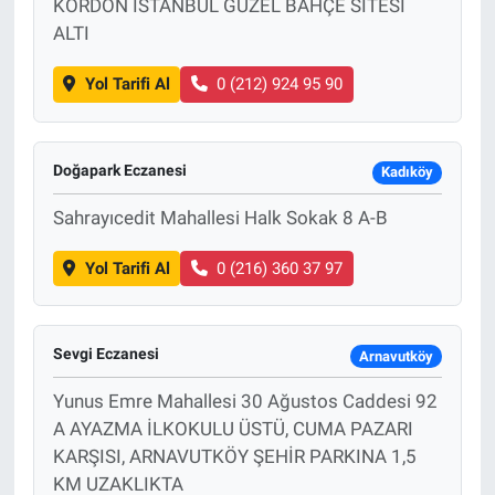
KORDON İSTANBUL GÜZEL BAHÇE SİTESİ
ALTI
Yol Tarifi Al
0 (212) 924 95 90
Doğapark Eczanesi
Kadıköy
Sahrayıcedit Mahallesi Halk Sokak 8 A-B
Yol Tarifi Al
0 (216) 360 37 97
Sevgi Eczanesi
Arnavutköy
Yunus Emre Mahallesi 30 Ağustos Caddesi 92
A AYAZMA İLKOKULU ÜSTÜ, CUMA PAZARI
KARŞISI, ARNAVUTKÖY ŞEHİR PARKINA 1,5
KM UZAKLIKTA