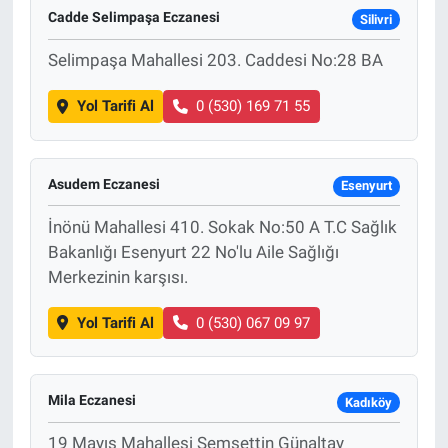
Cadde Selimpaşa Eczanesi
Silivri
Sağlık
Selimpaşa Mahallesi 203. Caddesi No:28 BA
Spor
Yol Tarifi Al
0 (530) 169 71 55
Yaşam
Asudem Eczanesi
Esenyurt
Tarım
İnönü Mahallesi 410. Sokak No:50 A T.C Sağlık
Bakanlığı Esenyurt 22 No'lu Aile Sağlığı
Merkezinin karşısı.
Yol Tarifi Al
0 (530) 067 09 97
Mila Eczanesi
Kadıköy
19 Mayıs Mahallesi Şemsettin Günaltay