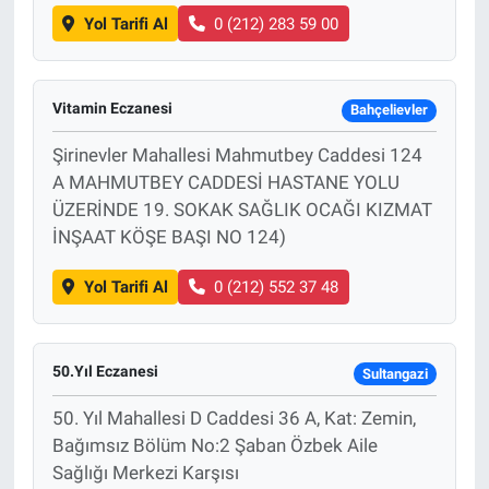
Yol Tarifi Al
0 (212) 283 59 00
Vitamin Eczanesi
Bahçelievler
Şirinevler Mahallesi Mahmutbey Caddesi 124
A MAHMUTBEY CADDESİ HASTANE YOLU
ÜZERİNDE 19. SOKAK SAĞLIK OCAĞI KIZMAT
İNŞAAT KÖŞE BAŞI NO 124)
Yol Tarifi Al
0 (212) 552 37 48
50.Yıl Eczanesi
Sultangazi
50. Yıl Mahallesi D Caddesi 36 A, Kat: Zemin,
Bağımsız Bölüm No:2 Şaban Özbek Aile
Sağlığı Merkezi Karşısı