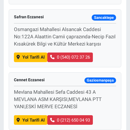
Safran Eczanesi
Sancaktepe
Osmangazi Mahallesi Alsancak Caddesi
No:122A Alaattin Camii çaprazında-Necip Fazıl
Kısakürek Bilgi ve Kültür Merkezi karşısı
Yol Tarifi Al
0 (540) 072 37 26
Cennet Eczanesi
Gaziosmanpaşa
Mevlana Mahallesi Sefa Caddesi 43 A
MEVLANA ASM KARŞISI,MEVLANA PTT
YANI,ESKİ MERVE ECZANESİ
Yol Tarifi Al
0 (212) 650 04 93