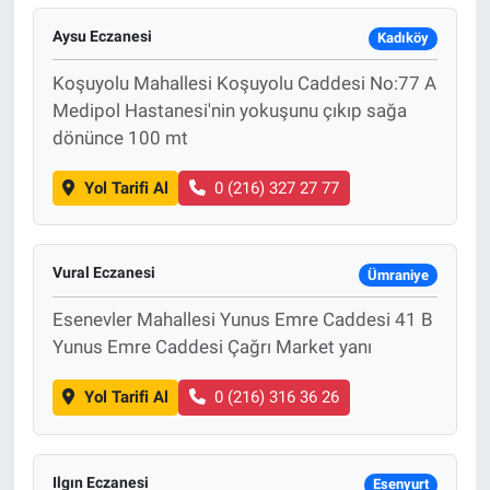
Aysu Eczanesi
Kadıköy
Koşuyolu Mahallesi Koşuyolu Caddesi No:77 A
Medipol Hastanesi'nin yokuşunu çıkıp sağa
dönünce 100 mt
Yol Tarifi Al
0 (216) 327 27 77
Vural Eczanesi
Ümraniye
Esenevler Mahallesi Yunus Emre Caddesi 41 B
Yunus Emre Caddesi Çağrı Market yanı
Yol Tarifi Al
0 (216) 316 36 26
Ilgın Eczanesi
Esenyurt