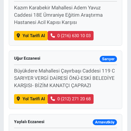
Kazım Karabekir Mahallesi Adem Yavuz
Caddesi 18E Ümraniye Eğitim Araştırma
Hastanesi Acil Kapısı Karşısı
Yol Tarifi Al
0 (216) 630 10 03
Uğur Eczanesi
Sarıyer
Büyükdere Mahallesi Çayırbaşı Caddesi 119 C
SARIYER VERGİ DAİRESİ ÖNÜ-ESKİ BELEDİYE
KARŞISI- BİZİM KANATÇI ÇAPRAZI
Yol Tarifi Al
0 (212) 271 20 68
Yaylalı Eczanesi
Arnavutköy