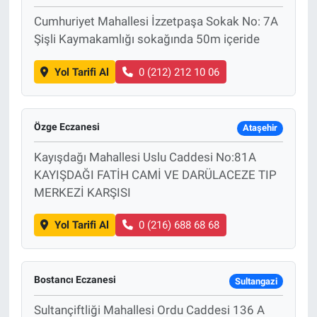
Cumhuriyet Mahallesi İzzetpaşa Sokak No: 7A
Şişli Kaymakamlığı sokağında 50m içeride
Yol Tarifi Al
0 (212) 212 10 06
Özge Eczanesi
Ataşehir
Kayışdağı Mahallesi Uslu Caddesi No:81A
KAYIŞDAĞI FATİH CAMİ VE DARÜLACEZE TIP
MERKEZİ KARŞISI
Yol Tarifi Al
0 (216) 688 68 68
Bostancı Eczanesi
Sultangazi
Sultançiftliği Mahallesi Ordu Caddesi 136 A