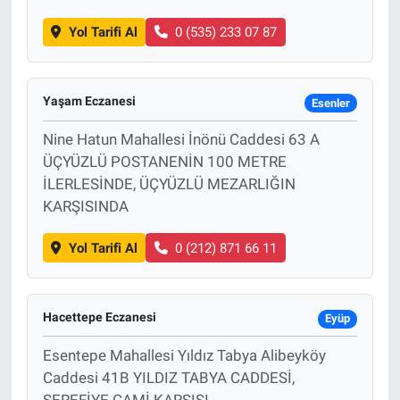
Yol Tarifi Al
0 (535) 233 07 87
Yaşam Eczanesi
Esenler
Nine Hatun Mahallesi İnönü Caddesi 63 A
ÜÇYÜZLÜ POSTANENİN 100 METRE
İLERLESİNDE, ÜÇYÜZLÜ MEZARLIĞIN
KARŞISINDA
Yol Tarifi Al
0 (212) 871 66 11
Hacettepe Eczanesi
Eyüp
Esentepe Mahallesi Yıldız Tabya Alibeyköy
Caddesi 41B YILDIZ TABYA CADDESİ,
ŞEREFİYE CAMİ KARŞISI