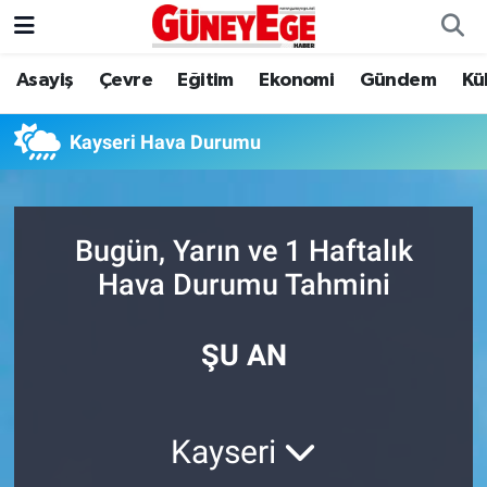
Asayiş
Çevre
Eğitim
Ekonomi
Gündem
Kü
Asayiş
İstanbul Hava Durumu
Çevre
İstanbul Trafik Yoğunluk Haritası
Kayseri Hava Durumu
Eğitim
Süper Lig Puan Durumu ve Fikstür
Bugün, Yarın ve 1 Haftalık
Ekonomi
Tüm Manşetler
Hava Durumu Tahmini
Gündem
Son Dakika Haberleri
ŞU AN
Kültür Sanat
Haber Arşivi
Magazin
Kayseri
Politika