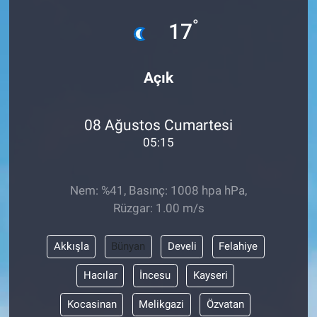
°
Sağlık
17
Spor
Açık
Yaşam
08 Ağustos Cumartesi
Tarım
05:15
Nem: %41, Basınç: 1008 hpa hPa,
Rüzgar: 1.00 m/s
Akkışla
Bünyan
Develi
Felahiye
Hacılar
İncesu
Kayseri
Kocasinan
Melikgazi
Özvatan