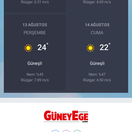
Rüzgar: 6.31 m/s
Rüzgar: 4.69 m/s
13 AĞUSTOS
14 AĞUSTOS
PERŞEMBE
CUMA
°
°
24
22
Güneşli
Güneşli
Nem: %45
Nem: %47
Rüzgar: 7.89 m/s
Rüzgar: 4.50 m/s