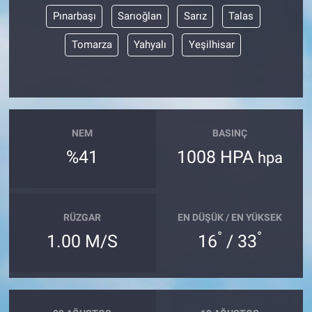
Pınarbaşı
Sarıoğlan
Sarız
Talas
Tomarza
Yahyalı
Yeşilhisar
NEM
BASINÇ
%41
1008 HPA
hpa
RÜZGAR
EN DÜŞÜK / EN YÜKSEK
°
°
1.00 M/S
16
/ 33