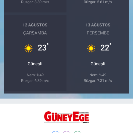
Rüzgar: 3.89 m/s
Rüzgar: 5.61 m/s
12 AĞUSTOS
13 AĞUSTOS
ÇARŞAMBA
PERŞEMBE
°
°
23
22
Güneşli
Güneşli
Nem: %49
Nem: %49
Rüzgar: 6.39 m/s
Rüzgar: 7.31 m/s