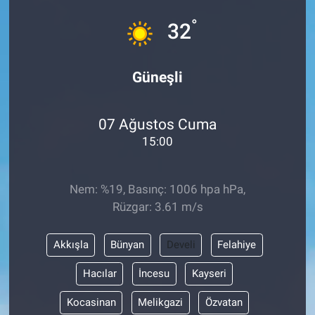
°
Sağlık
32
Spor
Güneşli
Yaşam
07 Ağustos Cuma
Tarım
15:00
Nem: %19, Basınç: 1006 hpa hPa,
Rüzgar: 3.61 m/s
Akkışla
Bünyan
Develi
Felahiye
Hacılar
İncesu
Kayseri
Kocasinan
Melikgazi
Özvatan