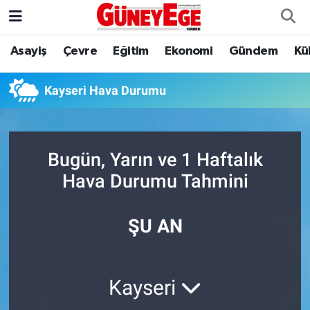
Asayiş
Çevre
Eğitim
Ekonomi
Gündem
Kü
Asayiş
İstanbul Hava Durumu
Çevre
İstanbul Trafik Yoğunluk Haritası
Kayseri Hava Durumu
Eğitim
Süper Lig Puan Durumu ve Fikstür
Bugün, Yarın ve 1 Haftalık
Ekonomi
Tüm Manşetler
Hava Durumu Tahmini
Gündem
Son Dakika Haberleri
ŞU AN
Kültür Sanat
Haber Arşivi
Magazin
Kayseri
Politika