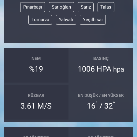
Pınarbaşı
Sarıoğlan
Sarız
Talas
Tomarza
Yahyalı
Yeşilhisar
NEM
BASINÇ
%19
1006 HPA
hpa
RÜZGAR
EN DÜŞÜK / EN YÜKSEK
°
°
3.61 M/S
16
/ 32