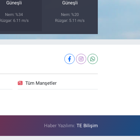
Güneşli
Güneşli
Nem: %34
Nem: %20
Rüzgar: 6.11 m/s
Rüzgar: 5.11 m/s
Tüm Manşetler
Haber Yazılımı:
TE Bilişim