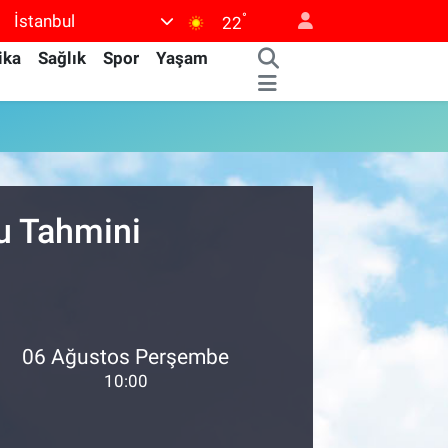
°
İstanbul
22
ika
Sağlık
Spor
Yaşam
u Tahmini
06 Ağustos Perşembe
10:00