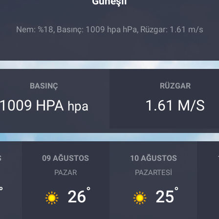
Güneşli
Nem: %18, Basınç: 1009 hpa hPa, Rüzgar: 1.61 m/s
BASINÇ
RÜZGAR
1009 HPA
1.61 M/S
hpa
S
09 AĞUSTOS
10 AĞUSTOS
PAZAR
PAZARTESI
°
°
°
26
25