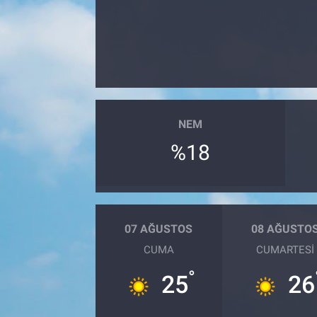
Sağlık
Spor
Yaşam
NEM
Tarım
%18
07 AĞUSTOS
08 AĞUSTO
CUMA
CUMARTESI
°
25
26