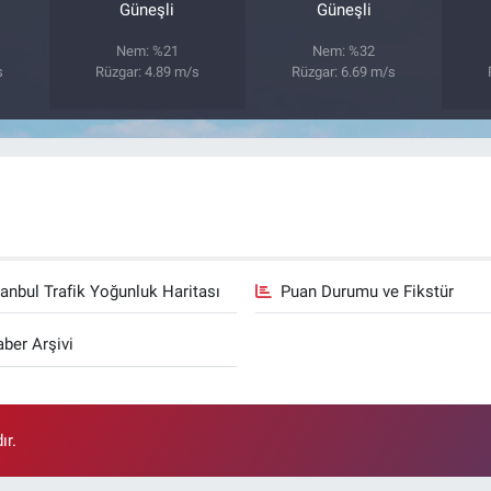
Güneşli
Güneşli
Nem: %21
Nem: %32
s
Rüzgar: 4.89 m/s
Rüzgar: 6.69 m/s
tanbul Trafik Yoğunluk Haritası
Puan Durumu ve Fikstür
ber Arşivi
ır.