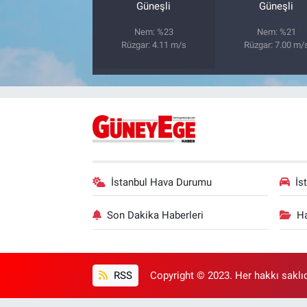
Güneşli
Güneşli
Nem: %23
Nem: %21
Rüzgar: 4.11 m/s
Rüzgar: 7.00 m/
İstanbul Hava Durumu
İs
Son Dakika Haberleri
Ha
RSS
Copyright © 2023. Her hakkı saklıd