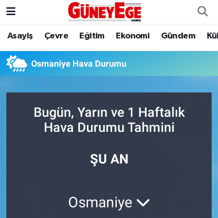
Asayiş
Çevre
Eğitim
Ekonomi
Gündem
Kü
Asayiş
İstanbul Hava Durumu
Çevre
İstanbul Trafik Yoğunluk Haritası
Osmaniye Hava Durumu
Eğitim
Süper Lig Puan Durumu ve Fikstür
Bugün, Yarın ve 1 Haftalık
Ekonomi
Tüm Manşetler
Hava Durumu Tahmini
Gündem
Son Dakika Haberleri
ŞU AN
Kültür Sanat
Haber Arşivi
Magazin
Osmaniye
Politika