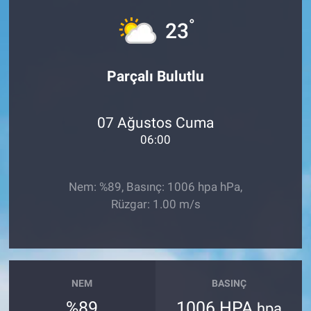
°
Sağlık
23
Spor
Parçalı Bulutlu
Yaşam
07 Ağustos Cuma
Tarım
06:00
Nem: %89, Basınç: 1006 hpa hPa,
Rüzgar: 1.00 m/s
NEM
BASINÇ
%89
1006 HPA
hpa