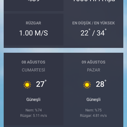
RÜZGAR
EN DÜŞÜK / EN YÜKSEK
°
°
1.00 M/S
22
/ 34
08 AĞUSTOS
09 AĞUSTOS
CUMARTESI
PAZAR
°
°
27
28
Güneşli
Güneşli
Nem: %74
Nem: %75
Rüzgar: 5.11 m/s
Rüzgar: 4.81 m/s