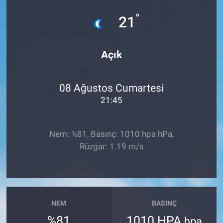
°
Sağlık
21
Spor
Açık
Yaşam
08 Ağustos Cumartesi
Tarım
21:45
Nem: %81, Basınç: 1010 hpa hPa,
Rüzgar: 1.19 m/s
NEM
BASINÇ
%81
1010 HPA
hpa