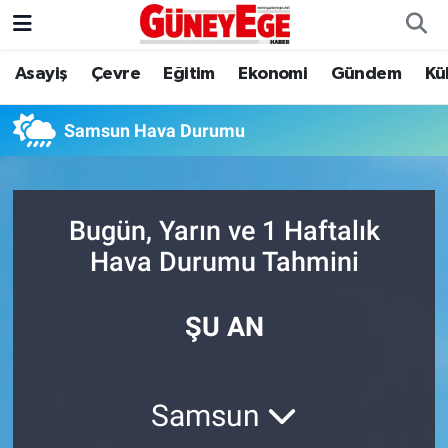
Asayiş
Çevre
Eğitim
Ekonomi
Gündem
Kü
Asayiş
İstanbul Hava Durumu
Çevre
İstanbul Trafik Yoğunluk Haritası
Samsun Hava Durumu
Eğitim
Süper Lig Puan Durumu ve Fikstür
Bugün, Yarın ve 1 Haftalık
Ekonomi
Tüm Manşetler
Hava Durumu Tahmini
Gündem
Son Dakika Haberleri
ŞU AN
Kültür Sanat
Haber Arşivi
Magazin
Samsun
Politika