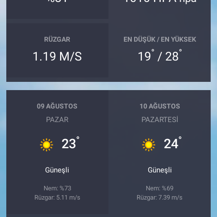
RÜZGAR
EN DÜŞÜK / EN YÜKSEK
°
°
1.19 M/S
19
/ 28
09 AĞUSTOS
10 AĞUSTOS
PAZAR
PAZARTESI
°
°
23
24
Güneşli
Güneşli
Nem: %73
Nem: %69
Rüzgar: 5.11 m/s
Rüzgar: 7.39 m/s