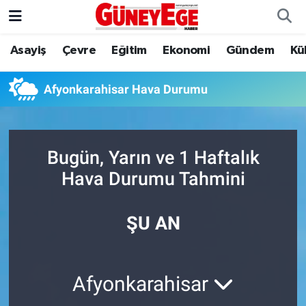
Asayiş
Çevre
Eğitim
Ekonomi
Gündem
Kü
Asayiş
İstanbul Hava Durumu
Çevre
İstanbul Trafik Yoğunluk Haritası
Afyonkarahisar Hava Durumu
Eğitim
Süper Lig Puan Durumu ve Fikstür
Bugün, Yarın ve 1 Haftalık
Ekonomi
Tüm Manşetler
Hava Durumu Tahmini
Gündem
Son Dakika Haberleri
ŞU AN
Kültür Sanat
Haber Arşivi
Magazin
Afyonkarahisar
Politika