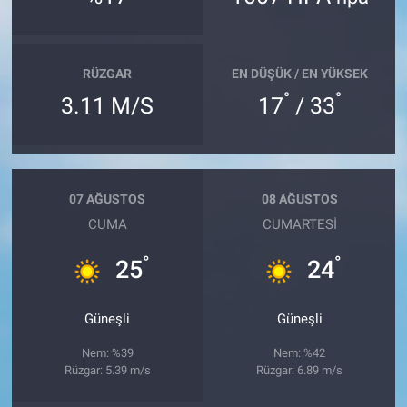
RÜZGAR
EN DÜŞÜK / EN YÜKSEK
°
°
3.11 M/S
17
/ 33
07 AĞUSTOS
08 AĞUSTOS
CUMA
CUMARTESI
°
°
25
24
Güneşli
Güneşli
Nem: %39
Nem: %42
Rüzgar: 5.39 m/s
Rüzgar: 6.89 m/s