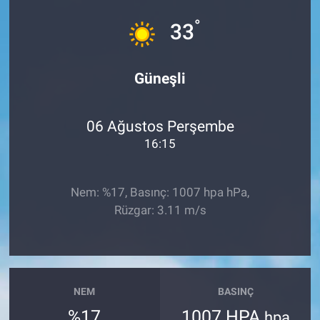
°
Sağlık
33
Spor
Güneşli
Yaşam
06 Ağustos Perşembe
Tarım
16:15
Nem: %17, Basınç: 1007 hpa hPa,
Rüzgar: 3.11 m/s
NEM
BASINÇ
%17
1007 HPA
hpa