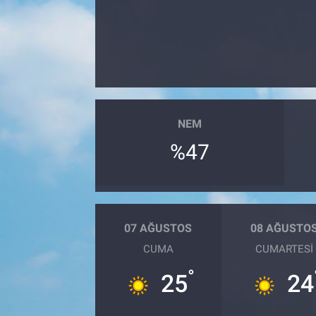
Sağlık
Spor
Yaşam
NEM
Tarım
%47
07 AĞUSTOS
08 AĞUSTO
CUMA
CUMARTESI
°
25
24