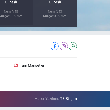
Güneşli
Güneşli
Nem: %48
Nem: %43
Rüzgar: 6.19 m/s
Rüzgar: 3.69 m/s
Tüm Manşetler
Haber Yazılımı:
TE Bilişim