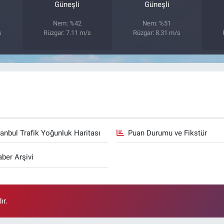
Güneşli
Güneşli
Nem: %42
Nem: %51
s
Rüzgar: 7.11 m/s
Rüzgar: 8.31 m/s
tanbul Trafik Yoğunluk Haritası
Puan Durumu ve Fikstür
ber Arşivi
ır.