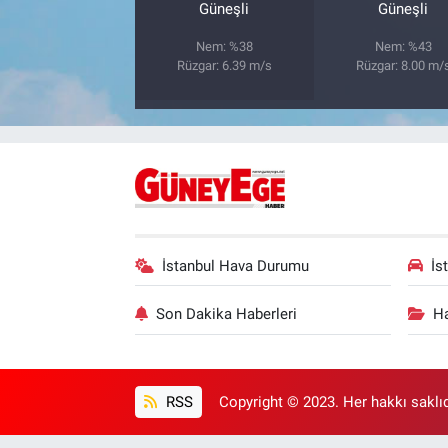
Güneşli
Güneşli
Nem: %38
Nem: %43
Rüzgar: 6.39 m/s
Rüzgar: 8.00 m/
İstanbul Hava Durumu
İs
Son Dakika Haberleri
Ha
RSS
Copyright © 2023. Her hakkı saklıd