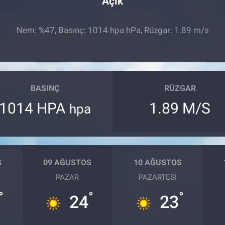
Açık
Nem: %47, Basınç: 1014 hpa hPa, Rüzgar: 1.89 m/s
BASINÇ
RÜZGAR
1014 HPA
1.89 M/S
hpa
S
09 AĞUSTOS
10 AĞUSTOS
PAZAR
PAZARTESI
°
°
°
24
23