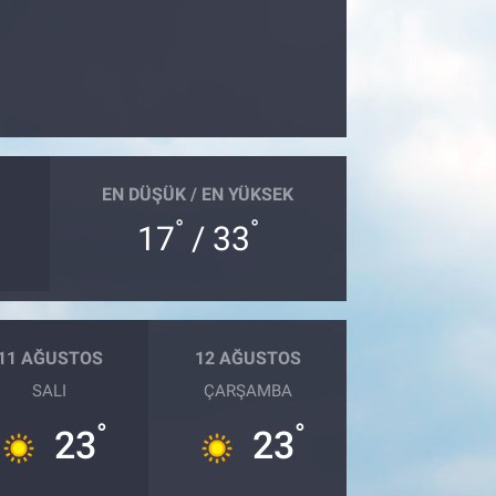
EN DÜŞÜK / EN YÜKSEK
°
°
17
/ 33
11 AĞUSTOS
12 AĞUSTOS
SALI
ÇARŞAMBA
°
°
23
23