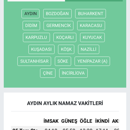
AYDIN
BOZDOĞAN
BUHARKENT
DİDİM
GERMENCİK
KARACASU
KARPUZLU
KOÇARLI
KUYUCAK
KUŞADASI
KÖŞK
NAZİLLİ
SULTANHİSAR
SÖKE
YENİPAZAR (A)
ÇİNE
İNCİRLİOVA
AYDIN AYLIK NAMAZ VAKITLERI
İMSAK
GÜNEŞ
ÖĞLE
İKINDI
AKŞAM