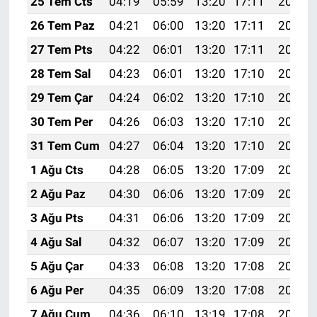
25 Tem Cts
04:19
05:59
13:20
17:11
20:31
26 Tem Paz
04:21
06:00
13:20
17:11
20:31
27 Tem Pts
04:22
06:01
13:20
17:11
20:30
28 Tem Sal
04:23
06:01
13:20
17:10
20:29
29 Tem Çar
04:24
06:02
13:20
17:10
20:28
30 Tem Per
04:26
06:03
13:20
17:10
20:27
31 Tem Cum
04:27
06:04
13:20
17:10
20:26
1 Ağu Cts
04:28
06:05
13:20
17:09
20:25
2 Ağu Paz
04:30
06:06
13:20
17:09
20:24
3 Ağu Pts
04:31
06:06
13:20
17:09
20:23
4 Ağu Sal
04:32
06:07
13:20
17:09
20:22
5 Ağu Çar
04:33
06:08
13:20
17:08
20:21
6 Ağu Per
04:35
06:09
13:20
17:08
20:20
7 Ağu Cum
04:36
06:10
13:19
17:08
20:19