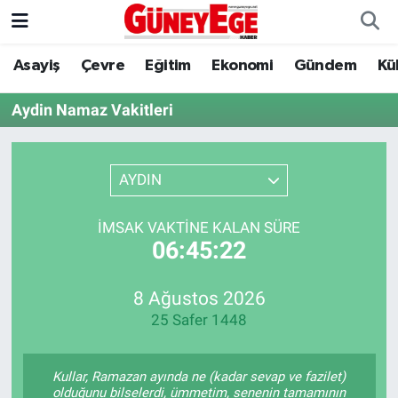
Asayiş
Çevre
Eğitim
Ekonomi
Gündem
Kü
Asayiş
İstanbul Hava Durumu
Aydin Namaz Vakitleri
Çevre
İstanbul Trafik Yoğunluk Haritası
Eğitim
Süper Lig Puan Durumu ve Fikstür
AYDIN
Ekonomi
Tüm Manşetler
İMSAK VAKTINE KALAN SÜRE
06:45:22
Gündem
Son Dakika Haberleri
Kültür Sanat
Haber Arşivi
8 Ağustos 2026
25 Safer 1448
Magazin
Kullar, Ramazan ayında ne (kadar sevap ve fazilet)
Politika
olduğunu bilselerdi, ümmetim, senenin tamamının