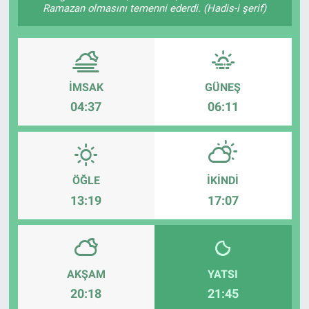
Ramazan olmasını temenni ederdi. (Hadis-i şerif)
Sağlık
Spor
İMSAK
GÜNEŞ
Yaşam
04:37
06:11
Tarım
ÖĞLE
İKINDI
13:19
17:07
AKŞAM
YATSI
20:18
21:45