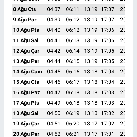
8 Ağu Cts
04:37
06:11
13:19
17:07
20:18
9 Ağu Paz
04:39
06:12
13:19
17:07
20:17
10 Ağu Pts
04:40
06:12
13:19
17:06
20:16
11 Ağu Sal
04:41
06:13
13:19
17:06
20:15
12 Ağu Çar
04:42
06:14
13:19
17:05
20:13
13 Ağu Per
04:44
06:15
13:19
17:05
20:12
14 Ağu Cum
04:45
06:16
13:18
17:04
20:11
15 Ağu Cts
04:46
06:17
13:18
17:04
20:10
16 Ağu Paz
04:47
06:18
13:18
17:03
20:08
17 Ağu Pts
04:49
06:18
13:18
17:03
20:07
18 Ağu Sal
04:50
06:19
13:18
17:02
20:06
19 Ağu Çar
04:51
06:20
13:17
17:02
20:05
20 Ağu Per
04:52
06:21
13:17
17:01
20:03