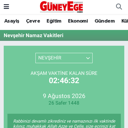
Asayiş
Çevre
Eğitim
Ekonomi
Gündem
Kü
Asayiş
İstanbul Hava Durumu
Nevşehir Namaz Vakitleri
Çevre
İstanbul Trafik Yoğunluk Haritası
Eğitim
Süper Lig Puan Durumu ve Fikstür
NEVŞEHİR
Ekonomi
Tüm Manşetler
AKŞAM VAKTINE KALAN SÜRE
02:46:32
Gündem
Son Dakika Haberleri
Kültür Sanat
Haber Arşivi
9 Ağustos 2026
26 Safer 1448
Magazin
Rabbinizi devamlı zikrediniz ve namazınızı ilk vaktinde
Politika
kılınız, muhakkak Allah Azze ve Celle, size ecrinizi kat