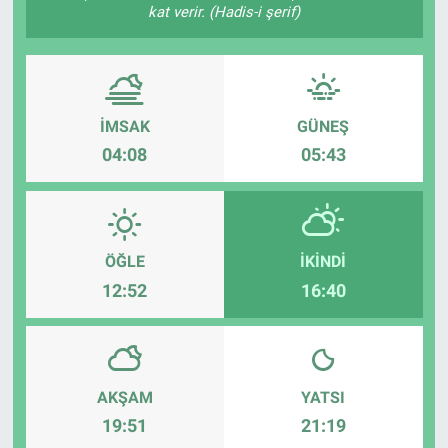
kat verir. (Hadis-i şerif)
Sağlık
Spor
İMSAK
GÜNEŞ
Yaşam
04:08
05:43
Tarım
ÖĞLE
İKINDI
12:52
16:40
AKŞAM
YATSI
19:51
21:19