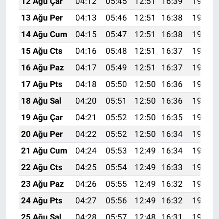
12 Ağu Çar
04:12
05:45
12:51
16:39
19:47
13 Ağu Per
04:13
05:46
12:51
16:38
19:46
14 Ağu Cum
04:15
05:47
12:51
16:38
19:45
15 Ağu Cts
04:16
05:48
12:51
16:37
19:44
16 Ağu Paz
04:17
05:49
12:51
16:37
19:42
17 Ağu Pts
04:18
05:50
12:50
16:36
19:41
18 Ağu Sal
04:20
05:51
12:50
16:36
19:40
19 Ağu Çar
04:21
05:52
12:50
16:35
19:38
20 Ağu Per
04:22
05:52
12:50
16:34
19:37
21 Ağu Cum
04:24
05:53
12:49
16:34
19:36
22 Ağu Cts
04:25
05:54
12:49
16:33
19:34
23 Ağu Paz
04:26
05:55
12:49
16:32
19:33
24 Ağu Pts
04:27
05:56
12:49
16:32
19:31
25 Ağu Sal
04:28
05:57
12:48
16:31
19:30