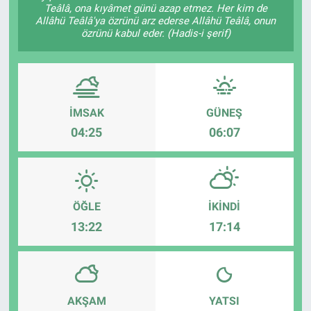
Teâlâ, ona kıyâmet günü azap etmez. Her kim de
Allâhü Teâlâ'ya özrünü arz ederse Allâhü Teâlâ, onun
Sağlık
özrünü kabul eder. (Hadis-i şerif)
Spor
Yaşam
İMSAK
GÜNEŞ
Tarım
04:25
06:07
ÖĞLE
İKINDI
13:22
17:14
AKŞAM
YATSI