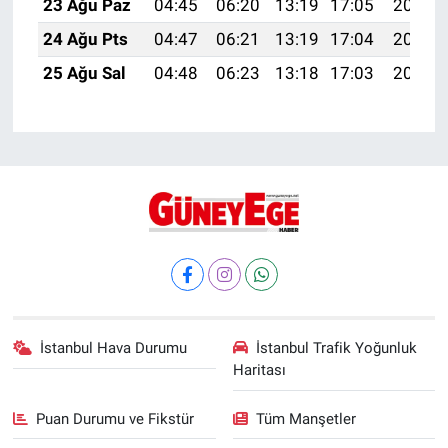
23 Ağu Paz
04:45
06:20
13:19
17:05
20:07
24 Ağu Pts
04:47
06:21
13:19
17:04
20:06
25 Ağu Sal
04:48
06:23
13:18
17:03
20:04
İstanbul Hava Durumu
İstanbul Trafik Yoğunluk
Haritası
Puan Durumu ve Fikstür
Tüm Manşetler