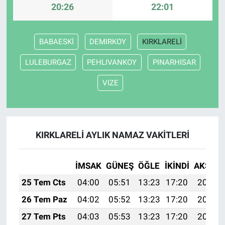
20:26
22:01
BABAESKİ
DEMIRKOY
KIRKLARELİ
LULEBURGAZ
PEHLIVANKOY
PINARHISAR
VIZE
KIRKLARELİ AYLIK NAMAZ VAKITLERI
İMSAK
GÜNEŞ
ÖĞLE
İKINDI
AKŞAM
25 Tem Cts
04:00
05:51
13:23
17:20
20:44
26 Tem Paz
04:02
05:52
13:23
17:20
20:43
27 Tem Pts
04:03
05:53
13:23
17:20
20:42