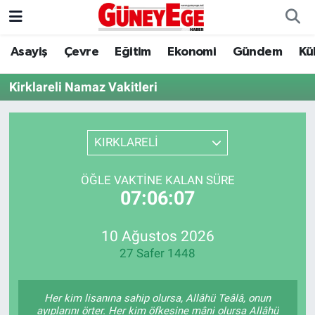
Asayiş
Çevre
Eğitim
Ekonomi
Gündem
Kü
Asayiş
İstanbul Hava Durumu
Kirklareli Namaz Vakitleri
Çevre
İstanbul Trafik Yoğunluk Haritası
Eğitim
Süper Lig Puan Durumu ve Fikstür
KIRKLARELİ
Ekonomi
Tüm Manşetler
ÖĞLE VAKTINE KALAN SÜRE
07:06:07
Gündem
Son Dakika Haberleri
Kültür Sanat
Haber Arşivi
10 Ağustos 2026
27 Safer 1448
Magazin
Her kim lisanına sahip olursa, Allâhü Teâlâ, onun
Politika
ayıplarını örter. Her kim öfkesine mâni olursa Allâhü