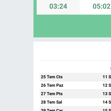
03:24
05:02
Sağlık
Spor
Yaşam
Tarım
25 Tem Cts
11 S
26 Tem Paz
12 S
27 Tem Pts
13 S
28 Tem Sal
14 S
29 Tem Çar
15 S