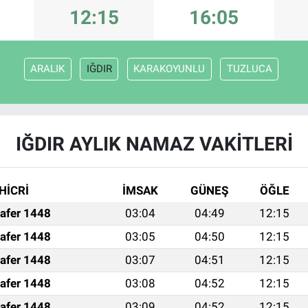
12:15
16:05
ARALIK
IĞDIR
KARAKOYUNLU
TUZLUCA
IĞDIR AYLIK NAMAZ VAKITLERI
HİCRİ
İMSAK
GÜNEŞ
ÖĞLE
afer 1448
03:04
04:49
12:15
afer 1448
03:05
04:50
12:15
afer 1448
03:07
04:51
12:15
afer 1448
03:08
04:52
12:15
afer 1448
03:09
04:52
12:15