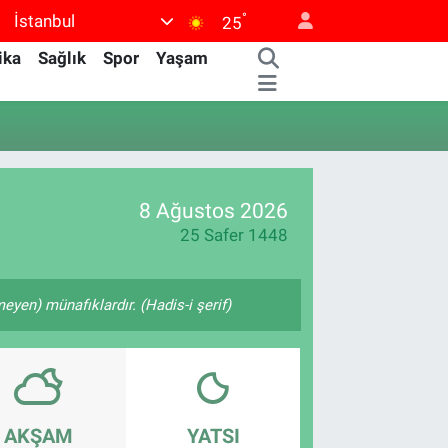
°
İstanbul
25
ika
Sağlık
Spor
Yaşam
8 Ağustos 2026
25 Safer 1448
yen) münafıklardır. (Hadis-i şerif)
AKŞAM
YATSI