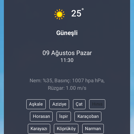
°
Sağlık
25
Spor
Güneşli
Yaşam
09 Ağustos Pazar
Tarım
11:30
Nem: %35, Basınç: 1007 hpa hPa,
Rüzgar: 1.00 m/s
Aşkale
Aziziye
Çat
Hınıs
Horasan
İspir
Karaçoban
Karayazı
Köprüköy
Narman