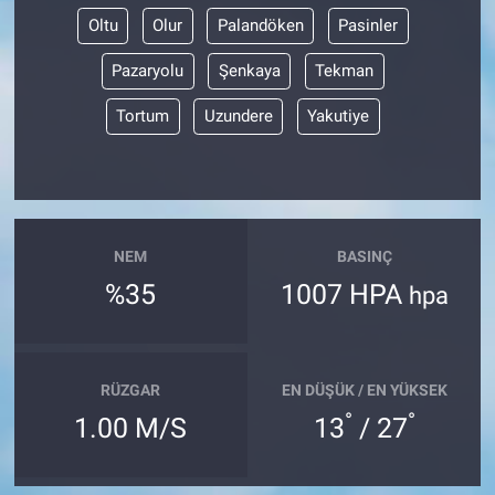
Oltu
Olur
Palandöken
Pasinler
Pazaryolu
Şenkaya
Tekman
Tortum
Uzundere
Yakutiye
NEM
BASINÇ
%35
1007 HPA
hpa
RÜZGAR
EN DÜŞÜK / EN YÜKSEK
°
°
1.00 M/S
13
/ 27