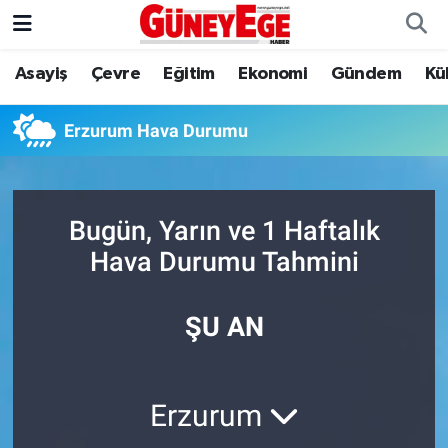
Asayiş
Çevre
Eğitim
Ekonomi
Gündem
Kü
Asayiş
İstanbul Hava Durumu
Çevre
İstanbul Trafik Yoğunluk Haritası
Erzurum Hava Durumu
Eğitim
Süper Lig Puan Durumu ve Fikstür
Bugün, Yarın ve 1 Haftalık
Ekonomi
Tüm Manşetler
Hava Durumu Tahmini
Gündem
Son Dakika Haberleri
ŞU AN
Kültür Sanat
Haber Arşivi
Magazin
Erzurum
Politika