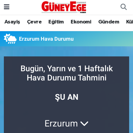
Asayiş
Çevre
Eğitim
Ekonomi
Gündem
Kü
Asayiş
İstanbul Hava Durumu
Çevre
İstanbul Trafik Yoğunluk Haritası
Erzurum Hava Durumu
Eğitim
Süper Lig Puan Durumu ve Fikstür
Bugün, Yarın ve 1 Haftalık
Ekonomi
Tüm Manşetler
Hava Durumu Tahmini
Gündem
Son Dakika Haberleri
ŞU AN
Kültür Sanat
Haber Arşivi
Magazin
Erzurum
Politika