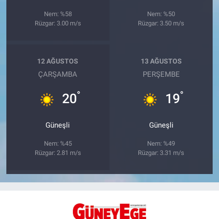
Nem: %58
Nem: %50
Rüzgar: 3.00 m/s
Rüzgar: 3.50 m/s
12 AĞUSTOS
13 AĞUSTOS
ÇARŞAMBA
PERŞEMBE
°
°
20
19
Güneşli
Güneşli
Nem: %45
Nem: %49
Rüzgar: 2.81 m/s
Rüzgar: 3.31 m/s