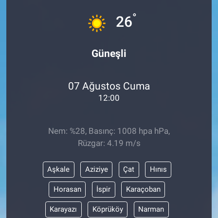
°
Sağlık
26
Spor
Güneşli
Yaşam
07 Ağustos Cuma
Tarım
12:00
Nem: %28, Basınç: 1008 hpa hPa,
Rüzgar: 4.19 m/s
Aşkale
Aziziye
Çat
Hınıs
Horasan
İspir
Karaçoban
Karayazı
Köprüköy
Narman