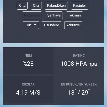
Oltu
Olur
Palandöken
Pasinler
Pazaryolu
Şenkaya
Tekman
Tortum
Uzundere
Yakutiye
NEM
BASINÇ
%28
1008 HPA
hpa
RÜZGAR
EN DÜŞÜK / EN YÜKSEK
°
°
4.19 M/S
13
/ 29