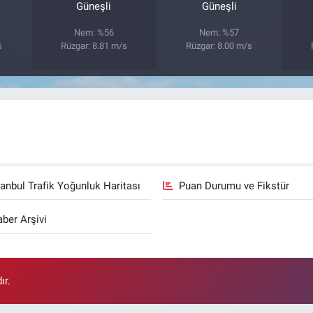
Güneşli
Güneşli
Nem: %56
Nem: %57
s
Rüzgar: 8.81 m/s
Rüzgar: 8.00 m/s
tanbul Trafik Yoğunluk Haritası
Puan Durumu ve Fikstür
ber Arşivi
ır.