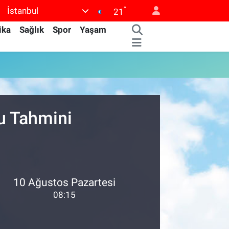
°
İstanbul
21
ika
Sağlık
Spor
Yaşam
u Tahmini
10 Ağustos Pazartesi
08:15