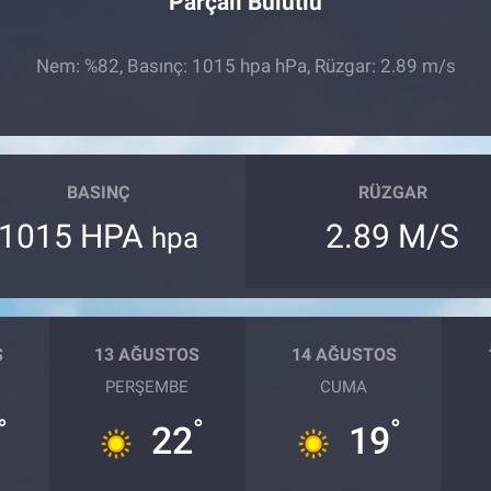
Parçalı Bulutlu
Nem: %82, Basınç: 1015 hpa hPa, Rüzgar: 2.89 m/s
BASINÇ
RÜZGAR
1015 HPA
2.89 M/S
hpa
S
13 AĞUSTOS
14 AĞUSTOS
PERŞEMBE
CUMA
°
°
°
22
19