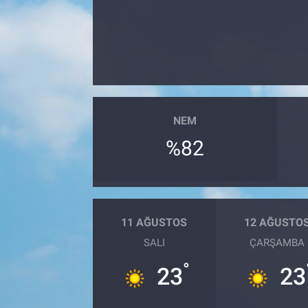
Sağlık
Spor
Yaşam
NEM
Tarım
%82
11 AĞUSTOS
12 AĞUSTO
SALI
ÇARŞAMBA
°
23
23