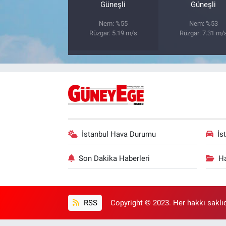
Güneşli
Güneşli
Nem: %55
Nem: %53
Rüzgar: 5.19 m/s
Rüzgar: 7.31 m/
İstanbul Hava Durumu
İs
Son Dakika Haberleri
Ha
RSS
Copyright © 2023. Her hakkı saklıd