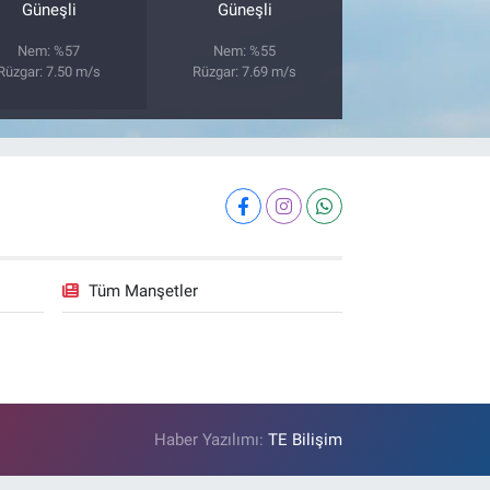
Güneşli
Güneşli
Nem: %57
Nem: %55
Rüzgar: 7.50 m/s
Rüzgar: 7.69 m/s
Tüm Manşetler
Haber Yazılımı:
TE Bilişim