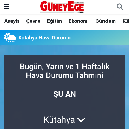
Asayiş
Çevre
Eğitim
Ekonomi
Gündem
Kü
Asayiş
İstanbul Hava Durumu
Çevre
İstanbul Trafik Yoğunluk Haritası
Kütahya Hava Durumu
Eğitim
Süper Lig Puan Durumu ve Fikstür
Bugün, Yarın ve 1 Haftalık
Ekonomi
Tüm Manşetler
Hava Durumu Tahmini
Gündem
Son Dakika Haberleri
ŞU AN
Kültür Sanat
Haber Arşivi
Magazin
Kütahya
Politika