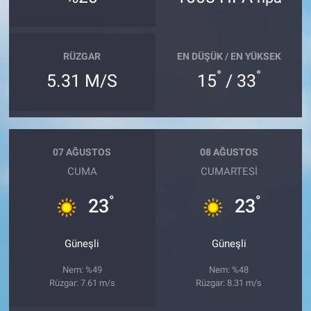
RÜZGAR
EN DÜŞÜK / EN YÜKSEK
°
°
5.31 M/S
15
/ 33
07 AĞUSTOS
08 AĞUSTOS
CUMA
CUMARTESI
°
°
23
23
Güneşli
Güneşli
Nem: %49
Nem: %48
Rüzgar: 7.61 m/s
Rüzgar: 8.31 m/s