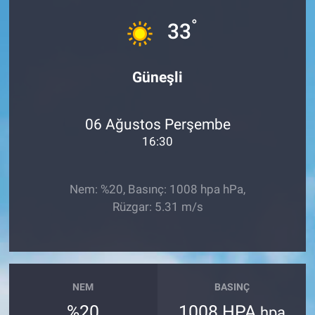
°
Sağlık
33
Spor
Güneşli
Yaşam
06 Ağustos Perşembe
Tarım
16:30
Nem: %20, Basınç: 1008 hpa hPa,
Rüzgar: 5.31 m/s
NEM
BASINÇ
%20
1008 HPA
hpa