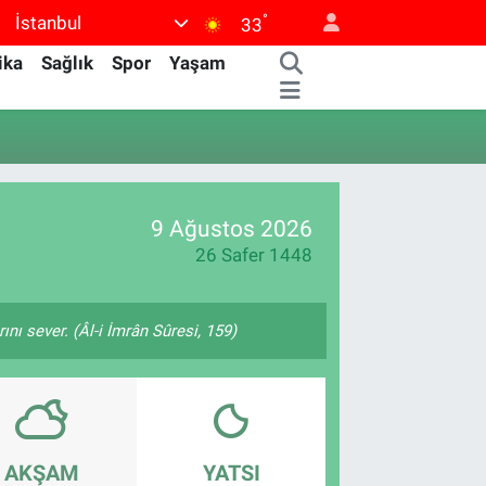
°
İstanbul
33
ika
Sağlık
Spor
Yaşam
9 Ağustos 2026
26 Safer 1448
nı sever. (Âl-i İmrân Sûresi, 159)
AKŞAM
YATSI