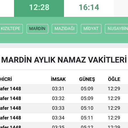
12:28
16:14
KIZILTEPE
MARDİN
MAZIDAĞI
MİDYAT
NUSAYBİ
MARDİN AYLIK NAMAZ VAKITLERI
HİCRİ
İMSAK
GÜNEŞ
ÖĞLE
afer 1448
03:31
05:09
12:29
afer 1448
03:32
05:09
12:29
afer 1448
03:33
05:10
12:29
afer 1448
03:34
05:11
12:29
afer 1448
03:35
05:12
12:29