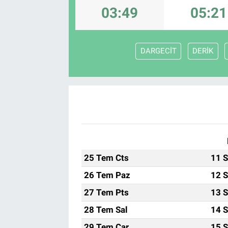
03:49
05:21
Sağlık
Spor
DARGECİT
DERİK
Yaşam
Tarım
25 Tem Cts
11 S
26 Tem Paz
12 S
27 Tem Pts
13 S
28 Tem Sal
14 S
29 Tem Çar
15 S