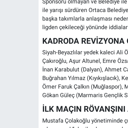
Sponsoru olmayan ve Belediye ile
ile yarışı sürdüren Ortaca Belediy
başka takımlarla anlaşması neden
ligden çekileceği yönünde iddialar 
KADRODA REVİZYONA G
Siyah-Beyazlılar yedek kaleci Ali Ö
Çakıroğlu, Aşur Altunel, Emre Özsar
İnan Karabulut (Dalyan), Ahmet Ca
Buğrahan Yılmaz (Kıyıkışlacık), 
Ömer Faruk Çalkın (Muğlaspor), M
Gökan Güleç (Marmaris Gençlik S.) 
İLK MAÇIN RÖVANŞINI 
Mustafa Çolakoğlu yönetiminde çı