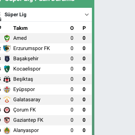
Süper Lig
#
Takım
O
P
Amed
0
0
1
Erzurumspor FK
0
0
2
Başakşehir
0
0
3
Kocaelispor
0
0
4
Beşiktaş
0
0
5
Eyüpspor
0
0
6
Galatasaray
0
0
7
Çorum FK
0
0
8
Gaziantep FK
0
0
9
Alanyaspor
0
0
0