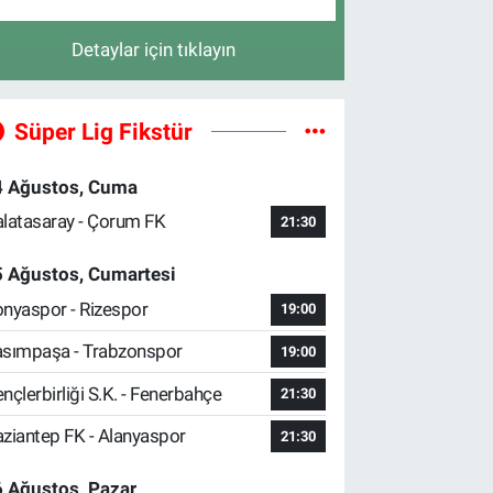
Detaylar için tıklayın
Süper Lig Fikstür
4 Ağustos, Cuma
latasaray - Çorum FK
21:30
5 Ağustos, Cumartesi
nyaspor - Rizespor
19:00
sımpaşa - Trabzonspor
19:00
nçlerbirliği S.K. - Fenerbahçe
21:30
ziantep FK - Alanyaspor
21:30
 Ağustos, Pazar