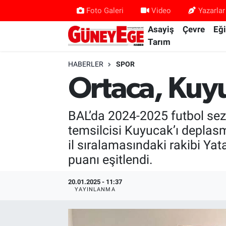
Foto Galeri
Video
Yazarlar
Asayiş
Çevre
Eğ
Asayiş
İstanbul Hava Durumu
Tarım
Çevre
İstanbul Trafik Yoğunluk Haritası
HABERLER
SPOR
Ortaca, Kuy
Eğitim
Süper Lig Puan Durumu ve Fikstür
BAL’da 2024-2025 futbol sezo
Ekonomi
Tüm Manşetler
temsilcisi Kuyucak’ı deplas
Gündem
Son Dakika Haberleri
il sıralamasındaki rakibi Ya
puanı eşitlendi.
Kültür Sanat
Haber Arşivi
20.01.2025 - 11:37
YAYINLANMA
Magazin
Politika