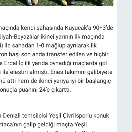
maçında kendi sahasında Kuyucak’a 90+3’de
iyah-Beyazlılar ikinci yarının ilk maçında
ü ile sahadan 1-0 mağlup ayrılarak ilk
on başı son anda transfer edilen ve hiçbir
 Erdal İç ilk yarıda oynadığı maçlarda gol
le eleştiri almıştı. Enes takımını galibiyete
ü attı hem de ikinci yarıya iyi bir başlangıç
onuçla puanını 24’e çıkarttı.
Denizli temsilcisi Yeşil Çivrilspor’u konuk
taca’nın galip geldiği maçta Yeşil