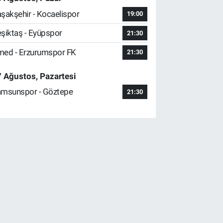
şakşehir - Kocaelispor
19:00
şiktaş - Eyüpspor
21:30
ed - Erzurumspor FK
21:30
 Ağustos, Pazartesi
msunspor - Göztepe
21:30