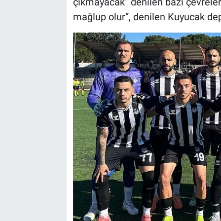
çıkmayacak” denilen bazı çevreler 
mağlup olur”, denilen Kuyucak dep