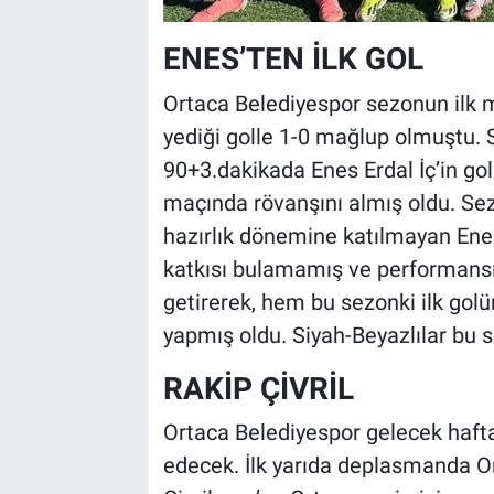
ENES’TEN İLK GOL
Ortaca Belediyespor sezonun ilk 
yediği golle 1-0 mağlup olmuştu. S
90+3.dakikada Enes Erdal İç’in gol
maçında rövanşını almış oldu. Sez
hazırlık dönemine katılmayan Enes
katkısı bulamamış ve performansı i
getirerek, hem bu sezonki ilk golün
yapmış oldu. Siyah-Beyazlılar bu s
RAKİP ÇİVRİL
Ortaca Belediyespor gelecek hafta 
edecek. İlk yarıda deplasmanda Or