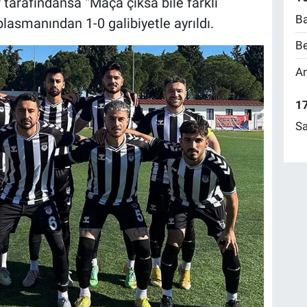
tarafındansa “Maça çıksa bile farklı
Ba
lasmanından 1-0 galibiyetle ayrıldı.
Be
Am
17
Sa