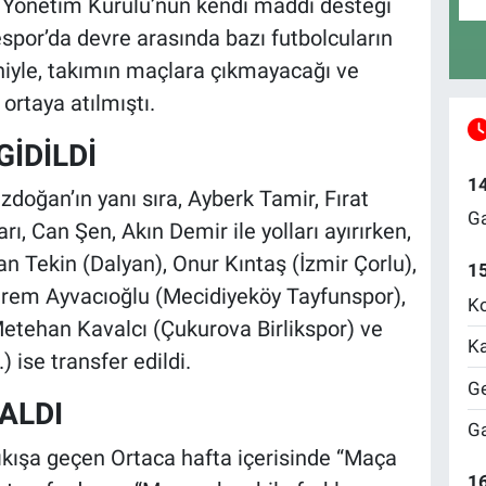
 Yönetim Kurulu’nun kendi maddi desteği
espor’da devre arasında bazı futbolcuların
iyle, takımın maçlara çıkmayacağı ve
ortaya atılmıştı.
İDİLDİ
1
zdoğan’ın yanı sıra, Ayberk Tamir, Fırat
Ga
ı, Can Şen, Akın Demir ile yolları ayırırken,
n Tekin (Dalyan), Onur Kıntaş (İzmir Çorlu),
1
Kerem Ayvacıoğlu (Mecidiyeköy Tayfunspor),
Ko
etehan Kavalcı (Çukurova Birlikspor) ve
Ka
ise transfer edildi.
Ge
ALDI
Ga
kışa geçen Ortaca hafta içerisinde “Maça
16