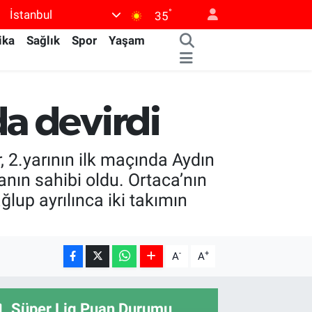
°
İstanbul
35
ika
Sağlık
Spor
Yaşam
a devirdi
 2.yarının ilk maçında Aydın
nın sahibi oldu. Ortaca’nın
lup ayrılınca iki takımın
-
+
A
A
Süper Lig Puan Durumu