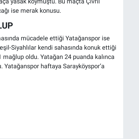
maça yasak koymuştu. Bu maçta Çivril
cağı ise merak konusu.
LUP
masında mücadele ettiği Yatağanspor ise
Yeşil-Siyahlılar kendi sahasında konuk ettiği
1 mağlup oldu. Yatağan 24 puanda kalınca
du. Yatağanspor haftaya Sarayköyspor’a