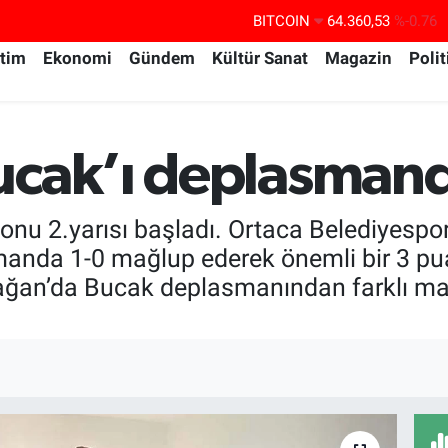
DOLAR
47,7069
%0.17
EURO
55,0265
%0.01
itim
Ekonomi
Gündem
Kültür Sanat
Magazin
Polit
STERLİN
64,1897
%0.02
GRAM ALTIN
6574.81
%1.44
ucak’ı deplasmand
BİST100
13.887
%64
BITCOIN
64.360,53
%-0.76
nu 2.yarısı başladı. Ortaca Belediyespor,
manda 1-0 mağlup ederek önemli bir 3 pua
tağan’da Bucak deplasmanından farklı mağ