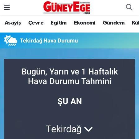
Asayiş
Çevre
Eğitim
Ekonomi
Gündem
Kü
Asayiş
İstanbul Hava Durumu
Çevre
İstanbul Trafik Yoğunluk Haritası
Tekirdağ Hava Durumu
Eğitim
Süper Lig Puan Durumu ve Fikstür
Bugün, Yarın ve 1 Haftalık
Ekonomi
Tüm Manşetler
Hava Durumu Tahmini
Gündem
Son Dakika Haberleri
ŞU AN
Kültür Sanat
Haber Arşivi
Magazin
Tekirdağ
Politika