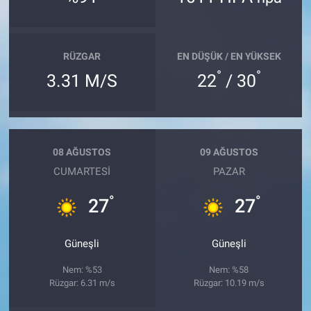
RÜZGAR
EN DÜŞÜK / EN YÜKSEK
°
°
3.31 M/S
22
/ 30
08 AĞUSTOS
09 AĞUSTOS
CUMARTESI
PAZAR
°
°
27
27
Güneşli
Güneşli
Nem: %53
Nem: %58
Rüzgar: 6.31 m/s
Rüzgar: 10.19 m/s