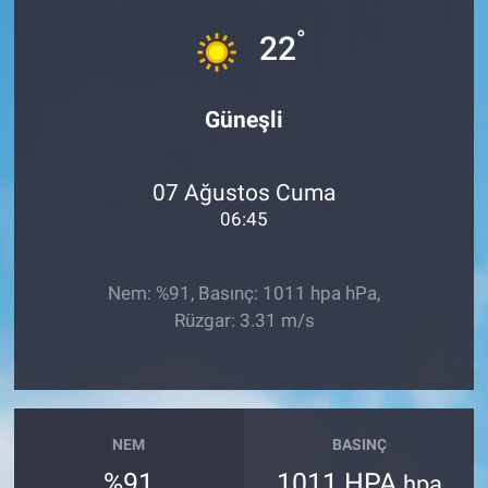
°
Sağlık
22
Spor
Güneşli
Yaşam
07 Ağustos Cuma
Tarım
06:45
Nem: %91, Basınç: 1011 hpa hPa,
Rüzgar: 3.31 m/s
NEM
BASINÇ
%91
1011 HPA
hpa