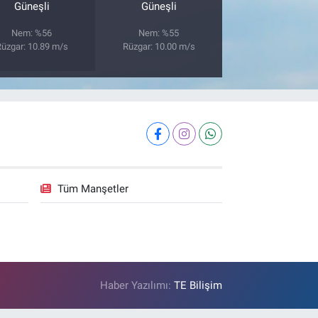
Güneşli
Güneşli
Nem: %56
Nem: %55
üzgar: 10.89 m/s
Rüzgar: 10.00 m/s
Tüm Manşetler
Haber Yazılımı:
TE Bilişim