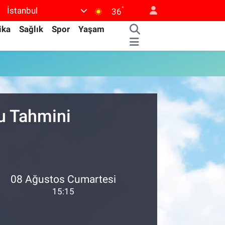
°
İstanbul
36
ika
Sağlık
Spor
Yaşam
u Tahmini
08 Ağustos Cumartesi
15:15