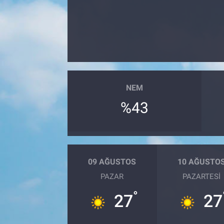
Sağlık
Spor
Yaşam
NEM
Tarım
%43
09 AĞUSTOS
10 AĞUSTO
PAZAR
PAZARTESI
°
27
27