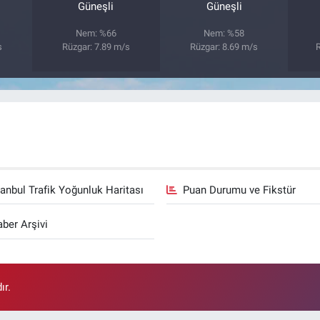
Güneşli
Güneşli
Nem: %66
Nem: %58
s
Rüzgar: 7.89 m/s
Rüzgar: 8.69 m/s
R
tanbul Trafik Yoğunluk Haritası
Puan Durumu ve Fikstür
ber Arşivi
ır.