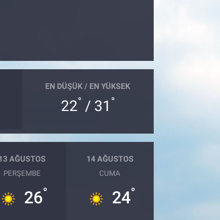
EN DÜŞÜK / EN YÜKSEK
°
°
22
/ 31
13 AĞUSTOS
14 AĞUSTOS
PERŞEMBE
CUMA
°
°
26
24