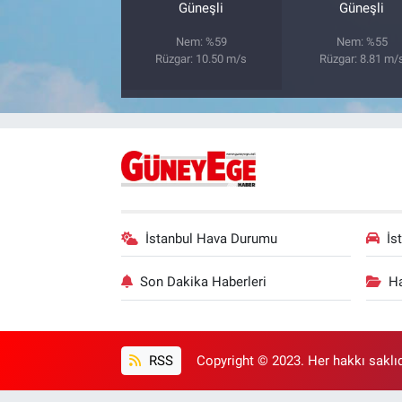
Güneşli
Güneşli
Nem: %59
Nem: %55
Rüzgar: 10.50 m/s
Rüzgar: 8.81 m/
İstanbul Hava Durumu
İs
Son Dakika Haberleri
Ha
RSS
Copyright © 2023. Her hakkı saklıd