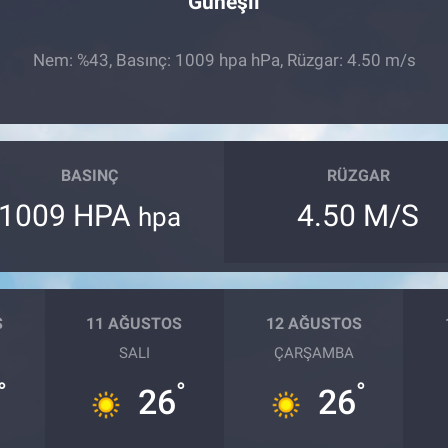
Güneşli
Nem: %43, Basınç: 1009 hpa hPa, Rüzgar: 4.50 m/s
BASINÇ
RÜZGAR
1009 HPA
4.50 M/S
hpa
S
11 AĞUSTOS
12 AĞUSTOS
SALI
ÇARŞAMBA
°
°
°
26
26